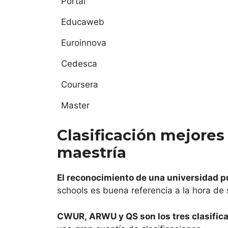
Portal
UN
Educaweb
EC
Euroinnova
UN
Cedesca
Coursera
UN
Master
DE
Clasificación mejores
UN
maestría
El reconocimiento de una universidad p
schools es buena referencia a la hora de
CWUR, ARWU y QS son los tres clasific