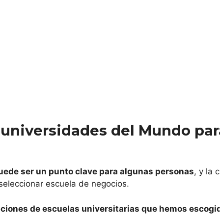
IVERSIDAD DE NAVARRA – SCHOOL OF
ONOMICS AND BUSINESS
IVERSIDAD CALORS III
IVERSIDAD COMPLUTENSE DE MADRID
USTO BUSINESS SCHOOL
 universidades del Mundo para
IVERSIDAD POMPEU FABRA
uede ser un punto clave para algunas personas
, y la
 seleccionar escuela de negocios.
aciones de escuelas universitarias que hemos escogi