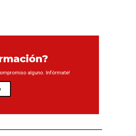
ormación?
compromiso alguno. Infórmate!
n