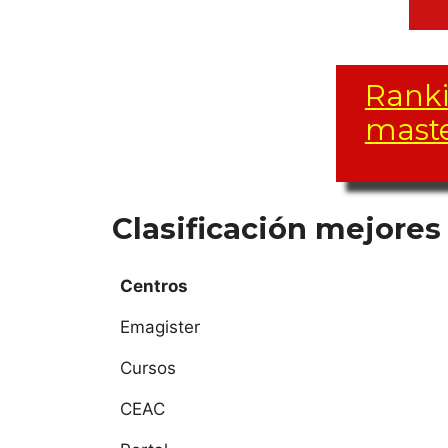
Ranki
maste
Clasificación mejores
UN
ES
Centros
IE
Emagister
IE
Cursos
CEAC
EA