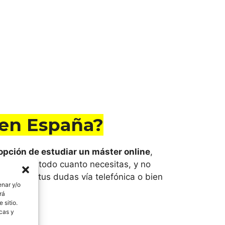
 en España?
 opción de estudiar un máster online
,
estigando todo cuanto necesitas, y no
arte con tus dudas vía telefónica o bien
enar y/o
rá
 sitio.
icas y