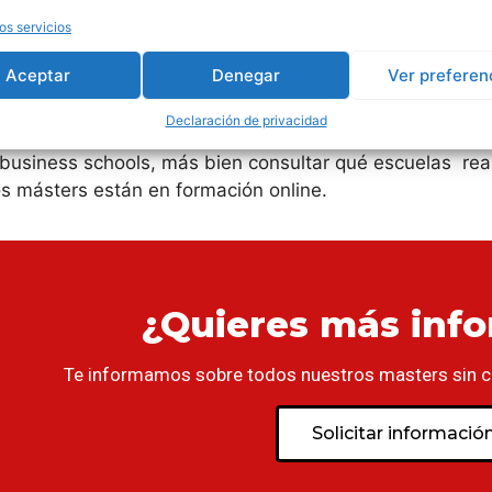
ores másters para estudi
os servicios
Aceptar
Denegar
Ver preferen
Declaración de privacidad
e y en todo momento es una alternativa
dependiendo de
business schools, más bien consultar qué escuelas rea
s másters están en formación online.
¿Quieres más inf
Te informamos sobre todos nuestros masters sin 
Solicitar informació