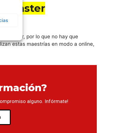
ar master
cias
l máster, por lo que no hay que
lizan estas maestrías en modo a online,
ormación?
compromiso alguno. Infórmate!
n