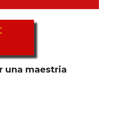
r
ar una maestria