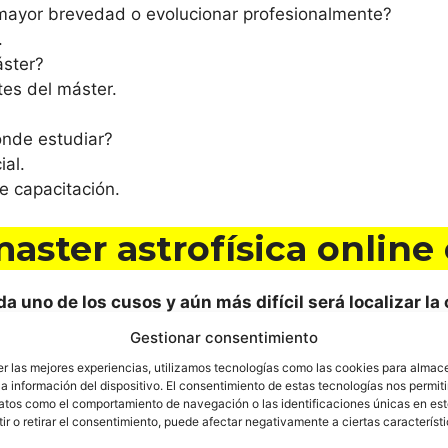
 mayor brevedad o evolucionar profesionalmente?
.
áster?
es del máster.
ónde estudiar?
ial.
e capacitación.
aster astrofísica online
a uno de los cusos y aún más difícil será localizar la
nline deseamos asistirte y de ahí que hemos estado inv
Gestionar consentimiento
que un consejero se ponga en contacto contigo para ayud
er las mejores experiencias, utilizamos tecnologías como las cookies para almac
a información del dispositivo. El consentimiento de estas tecnologías nos permiti
atos como el comportamiento de navegación o las identificaciones únicas en este
r o retirar el consentimiento, puede afectar negativamente a ciertas característ