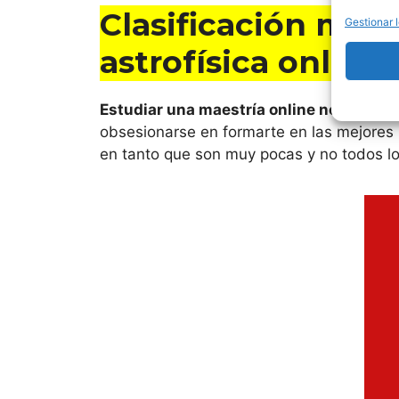
Clasificación mej
Gestionar l
astrofísica online
Estudiar una maestría online no siempr
obsesionarse en formarte en las mejores 
en tanto que son muy pocas y no todos lo