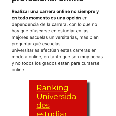
Universidad
Rovira i Virgili
Realizar una carrera online no siempre y
en todo momento es una opción
en
Universidad de
dependencia de la carrera, con lo que no
Vic
hay que ofuscarse en estudiar en las
mejores escuelas universitarias, más bien
Comunidad de
preguntar qué escuelas
universitarias efectúan estas carreras en
Madrid
modo a online, en tanto que son muy pocas
y no todos los grados están para cursarse
Universidad
online.
Alfonso X El
Sabio
Ranking
Universida
Universidad de
des
Alcalá
estudiar