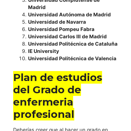
Universidad Complutense de
Madrid
Comunidad
Universidad Autónoma de Madrid
Foral de
Universidad de Navarra
Universidad Pompeu Fabra
Navarra
Universidad Carlos III de Madrid
Universidad Politécnica de Cataluña
Universidad de
IE University
Navarra
Universidad Politécnica de Valencia
Universidad
Plan de estudios
Pública de
del Grado de
Navarra
enfermeria
Comunidad
profesional
Valenciana
Universidad de
Deberías creer que al hacer un grado en