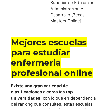
Superior de Educación,
Administración y
Cataluña
Desarrollo [Becas
Masters Online]
Universitat Abat
Oliba CEU
Mejores escuelas
Universidad
Autónoma de
para estudiar
Barcelona
enfermeria
Universidad de
profesional online
Barcelona
Existe una gran variedad de
Universidad de
clasificaciones a cerca las top
Girona
universidades
, con lo que en dependencia
del ranking que consultes, estas escuelas
Universidad