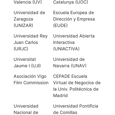
Valencia (UV)
Catalunya (UOC)
Universidad de
Universidad de
Escuela Europea de
Las Palmas de
Zaragoza
Dirección y Empresa
Gran Canaria
(UNIZAR)
(EUDE)
Universidad Rey
Universidad Abierta
Cantabria
Juan Carlos
Interactiva
(URJC)
(UNIACTIVA)
Universidad de
Cantabria
Universitat
Universidad de
Jaume I (UJI)
Navarra (UNAV)
Universidad
Asociación Vigo
CEPADE Escuela
Internacional
Film Commission
Virtual de Negocios de
Menéndez
la Univ. Politécnica de
Pelayo UIMP
Madrid
Universidad
Universidad Pontificia
Castilla La
Nacional de
de Comillas