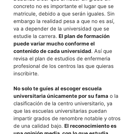
Alicante
concreto no es importante el lugar que se
matricule, debido a que serán iguales. Sin
Universitat
embargo la realidad pesa a que no es así,
va a depender de la universidad que se
Jaume I de
estudie la carrera.
El plan de formación
Castellón
puede variar mucho conforme el
contenido de cada universidad
. Así que
Universidad
revisa el plan de estudios de enfermeria
Miguel
profesional de los centros las que quieras
Hernández de
inscribirte.
Elche
No solo te guíes al escoger escuela
Universidad
universitaria únicamente por su fama
o la
clasificación de la centro universitario, ya
Politécnica de
que las escuelas universitarias puedan
Valéncia
impartir grados de renombre notable y otros
de una calidad bajo.
El reconocimiento es
Universitat de
una opinión media, con lo que estudia