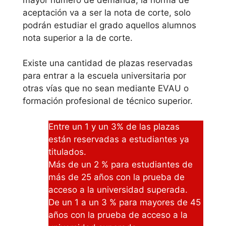
Antonio de
aceptación va a ser la nota de corte, solo
Murcia
podrán estudiar el grado aquellos alumnos
nota superior a la de corte.
Universidad de
Murcia
Existe una cantidad de plazas reservadas
para entrar a la escuela universitaria por
Univeridad
otras vías que no sean mediante EVAU o
formación profesional de técnico superior.
es dónde
estudiar
Entre un 1 y un 3% de las plazas
enfermeria
están reservadas a estudiantes ya
titulados.
profesional
Más de un 2 % para estudiantes de
online
más de 25 años con la prueba de
acceso a la universidad superada.
Te adjuntamos a
De un 1 a un 3 % para mayores de 45
continuación un
años con la prueba de acceso a la
listado de escuelas