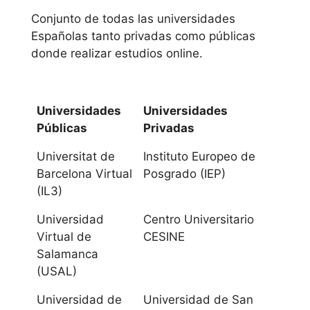
de la misma forma
Conjunto de todas las universidades
que las asignaturas
Españolas tanto privadas como públicas
optativas varían
donde realizar estudios online.
igual.
Andalucía
Universidades
Universidades
Públicas
Privadas
Universidad de
Almería
Universitat de
Instituto Europeo de
Barcelona Virtual
Posgrado (IEP)
Universidad de
(IL3)
Cádiz
Universidad
Centro Universitario
Virtual de
CESINE
Universidad de
Salamanca
Córdoba
(USAL)
Universidad de
Universidad de San
Universidad de