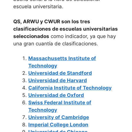
escuela universitaria.
Formación
Madrid
QS, ARWU y CWUR son los tres
Universidad a
clasificaciones de escuelas universitarias
Distancia de
seleccionados
como indicador, ya que hay
Madrid
una gran cuantía de clasificaciones.
Universidad
Massachusetts Institute of
Europea de
Technology
Madrid
Universidad de Standford
Universidad de Harvard
Universidad
California Institute of Technology
Universidad de Oxford
Francisco de
Swiss Federal Institute of
Vitoria
Technology
University of Cambridge
Universidad
Imperial College London
Nacional de