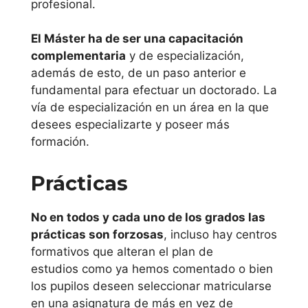
profesional.
La Rioja
El Máster ha de ser una capacitación
Universidad de
complementaria
y de especialización,
La Rioja
además de esto, de un paso anterior e
fundamental para efectuar un doctorado. La
País Vasco
vía de especialización en un área en la que
desees especializarte y poseer más
Universidad
formación.
Mondragon
Prácticas
Unibertsitatea
No en todos y cada uno de los grados las
Universidad de
prácticas son forzosas
, incluso hay centros
Deusto
formativos que alteran el plan de
estudios como ya hemos comentado o bien
Universidad del
los pupilos deseen seleccionar matricularse
País Vasco
en una asignatura de más en vez de