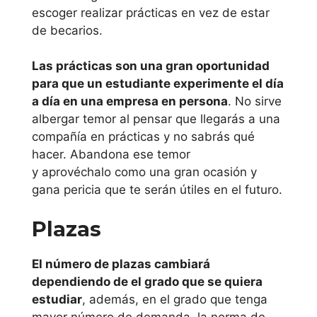
escoger realizar prácticas en vez de estar
Principado de
de becarios.
Asturias
Las prácticas son una gran oportunidad
para que un estudiante experimente el día
Universidad de
a día en una empresa en persona
. No sirve
Oviedo
albergar temor al pensar que llegarás a una
compañía en prácticas y no sabrás qué
Región de
hacer. Abandona ese temor
Murcia
y aprovéchalo como una gran ocasión y
gana pericia que te serán útiles en el futuro.
Universidad
Plazas
Politécnica de
Cartagena
El número de plazas cambiará
dependiendo de el grado que se quiera
Universidad
estudiar
, además, en el grado que tenga
Católica San
mayor número de demanda, la norma de