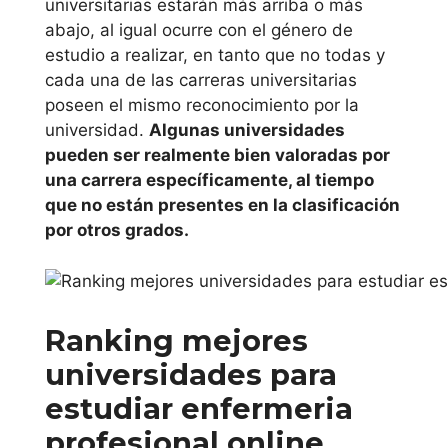
universitarias estarán más arriba o más
Internacional de
abajo, al igual ocurre con el género de
estudio a realizar, en tanto que no todas y
Cataluña
cada una de las carreras universitarias
poseen el mismo reconocimiento por la
Universitat de
universidad.
Algunas universidades
Lleida
pueden ser realmente bien valoradas por
una carrera específicamente, al tiempo
Universitat
que no están presentes en la clasificación
Oberta de
por otros grados.
Catalunya
Universidad
Pompeu Fabra
Ranking mejores
universidades para
Universidad
estudiar enfermeria
Ramón Llull
profesional online