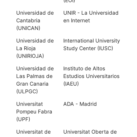
Pablo de Olavide
(EOI)
Universidad de
UNIR - La Universidad
Universidad de
Cantabria
en Internet
Sevilla
(UNICAN)
Aragón
Universidad de
International University
La Rioja
Study Center (IUSC)
(UNIRIOJA)
Universidad de
Zaragoza
Universidad de
Instituto de Altos
Las Palmas de
Estudios Universitarios
Universidad San
Gran Canaria
(IAEU)
Jorge
(ULPGC)
Universitat
ADA - Madrid
Canarias
Pompeu Fabra
(UPF)
Universidad de
La Laguna
Universitat de
Universitat Oberta de