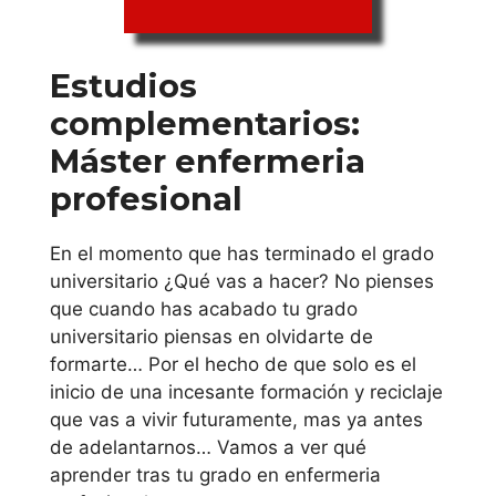
Galicia
Universidad de A
Estudios
Coruña
complementarios:
Universidad de
Máster enfermeria
Santiago de
profesional
Compostela
En el momento que has terminado el grado
Universidad de
universitario ¿Qué vas a hacer? No pienses
de Vigo
que cuando has acabado tu grado
universitario piensas en olvidarte de
Islas Baleares
formarte… Por el hecho de que solo es el
inicio de una incesante formación y reciclaje
que vas a vivir futuramente, mas ya antes
Universitat de las
de adelantarnos… Vamos a ver qué
Illes Balears
aprender tras tu grado en enfermeria