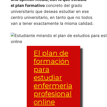
València
el plan formativo
concreto del grado
universitario que deseas estudiar en ese
Universidad
centro universitario, en tanto que no todos
Cardenal Herrera
van a tener exactamente la misma calidad.
– CEU
Universidad
Católica de
El plan de
Valencia S.
formación
Vicente M.
para
Extremadura
estudiar
enfermeria
Universidad de
profesional
Extremadura
online