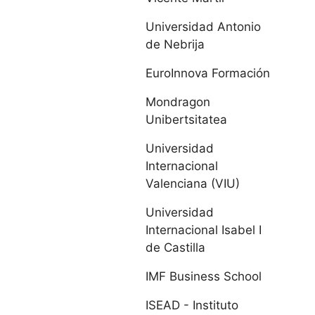
Europea Miguel
de Cervantes
Universidad Antonio
de Nebrija
IE Universidad
EuroInnova Formación
Universidad de
Mondragon
León
Unibertsitatea
Universidad
Universidad
Internacional
Pontificia de
Valenciana (VIU)
Salamanca
Universidad
Universidad de
Internacional Isabel I
de Castilla
Salamanca
IMF Business School
Universidad de
ISEAD - Instituto
Valladolid