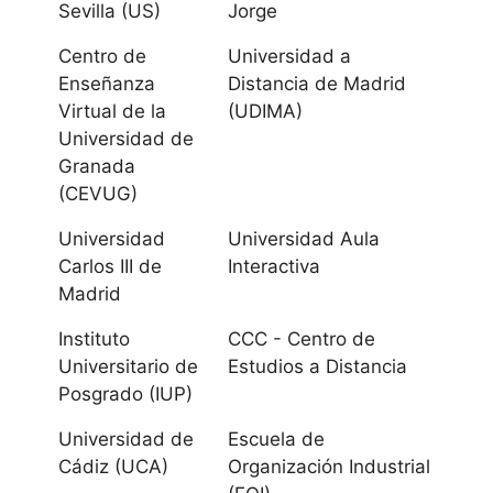
Sevilla (US)
Jorge
Granada
Centro de
Universidad a
Universidad de
Enseñanza
Distancia de Madrid
Huelva
Virtual de la
(UDIMA)
Universidad de
Universidad
Granada
Internacional de
(CEVUG)
Andalucía
Universidad
Universidad Aula
Carlos III de
Interactiva
Universidad de
Madrid
Jaén
Instituto
CCC - Centro de
Universitario de
Estudios a Distancia
Universidad de
Posgrado (IUP)
Málaga
Universidad de
Escuela de
Universidad
Cádiz (UCA)
Organización Industrial