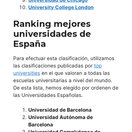
Universidad de Chicago
Educación a
University College London
Distancia U.N.E.D
Ranking mejores
Universidad
universidades de
Politécnica de
España
Madrid
Para efectuar esta clasificación, utilizamos
Universidad
las clasificaciones publicadas por
top
Pontificia
universities
en el que valoran a todas las
Comillas
escuelas universitarias a nivel del mundo.
De esta lista, hemos elegido por ordenen de
Universidad Rey
las Universidades Españolas.
Juan Carlos
Universidad de Barcelona
Universidad San
Universidad Autónoma de
Barcelona
Pablo C.E.U.