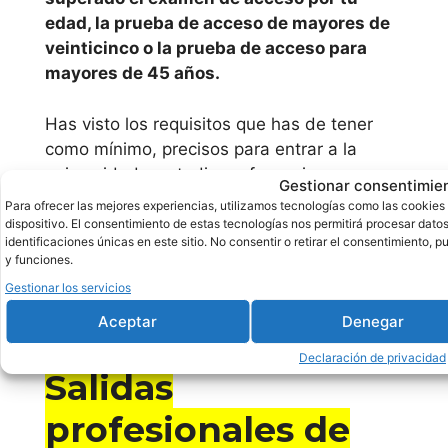
edad, la prueba de acceso de mayores de
Cursos y
veinticinco o la prueba de acceso para
alternativa
mayores de 45 años.
s de
Has visto los requisitos que has de tener
enfermeria
como mínimo, precisos para entrar a la
profesional
universidad y estudiar enfermeria
Gestionar consentimie
profesional online, además de esto,
en caso
Para ofrecer las mejores experiencias, utilizamos tecnologías como las cookies
emagister
de acceder por el bachiller, tendrás que
dispositivo. El consentimiento de estas tecnologías nos permitirá procesar da
identificaciones únicas en este sitio. No consentir o retirar el consentimiento, 
tener pasado el examen de acceso a la
y funciones.
universidad (EBAU, Selectividad, PAU,
Cursos CCC
Gestionar los servicios
PEVAU, EAU, EVAU, EAU, ABAU)
.
Aceptar
Denegar
Declaración de privacidad
Salidas
profesionales de