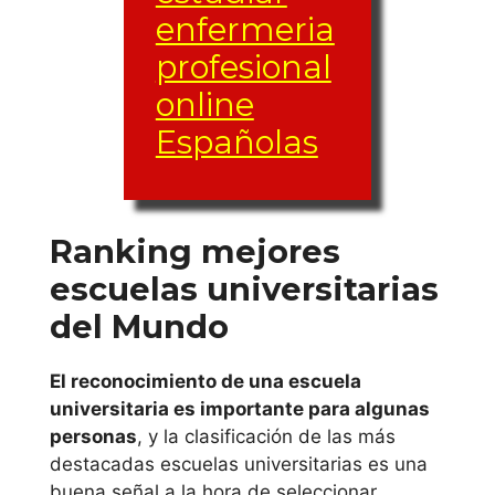
Universidad
enfermeria
Antonio de
profesional
Nebrija
online
Universidad
Españolas
Autónoma de
Madrid
Ranking mejores
Centro de
Universidad
Enseñanza
Camilo José Cela
escuelas universitarias
Virtual de la
del Mundo
Universidad
Universidad
de Granada
Carlos III de
El reconocimiento de una escuela
(CEVUG)
Madrid
universitaria es importante para algunas
Centro
personas
, y la clasificación de las más
Universitario
Universidad
destacadas escuelas universitarias es una
CESINE
Complutense de
buena señal a la hora de seleccionar
EuroInnova