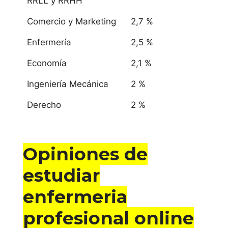
RRLL y RRHH
Comercio y Marketing
2,7 %
Enfermería
2,5 %
Economía
2,1 %
Ingeniería Mecánica
2 %
Derecho
2 %
Opiniones de
estudiar
enfermeria
profesional online