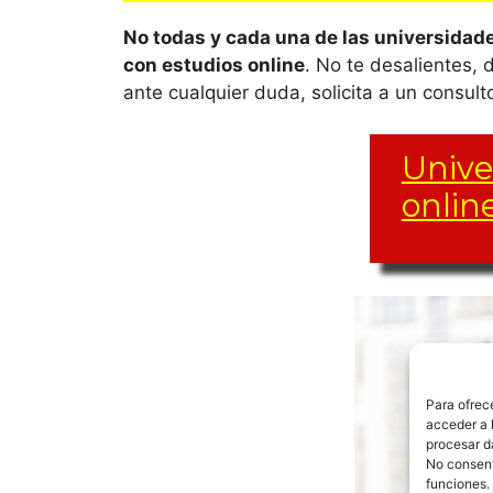
No todas y cada una de las universidade
con estudios online
. No te desalientes,
ante cualquier duda, solicita a un consul
Unive
onlin
El conjunt
otra, de l
Andalu
Para ofrec
acceder a l
procesar d
Universi
No consenti
funciones.