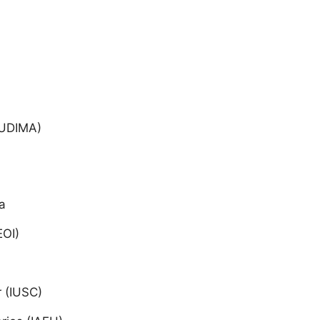
(UDIMA)
a
EOI)
r (IUSC)