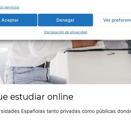
dad de Cádiz
os servicios
idad de Córdoba
Aceptar
Denegar
Ver preferen
Declaración de privacidad
dad de Granada
dad de Huelva
dad Internacional de Andalucía
dad de Jaén
dad de Málaga
ue estudiar online
dad Pablo de Olavide
rsidades Españolas tanto privadas como públicas donde
dad de Sevilla