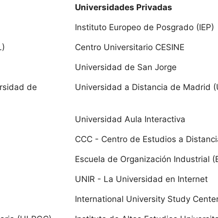
Universidades Privadas
Instituto Europeo de Posgrado (IEP)
dad de Zaragoza
L)
Centro Universitario CESINE
dad San Jorge
Universidad de San Jorge
as
ersidad de
Universidad a Distancia de Madrid 
dad de La Laguna
Universidad Aula Interactiva
dad de Las Palmas de Gran Canaria
CCC - Centro de Estudios a Distanci
Escuela de Organización Industrial (
ria
UNIR - La Universidad en Internet
dad de Cantabria
International University Study Cente
dad Internacional Menéndez Pelayo UIMP