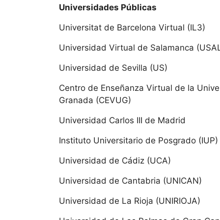
Universidades Públicas
Aragón
Universitat de Barcelona Virtual (IL3)
Universi
Universidad Virtual de Salamanca (USA
Universi
Universidad de Sevilla (US)
Canari
Centro de Enseñanza Virtual de la Univ
Granada (CEVUG)
Universi
Universidad Carlos III de Madrid
Universi
Instituto Universitario de Posgrado (IUP)
Universidad de Cádiz (UCA)
Cantab
Universidad de Cantabria (UNICAN)
Universi
Universidad de La Rioja (UNIRIOJA)
Universi