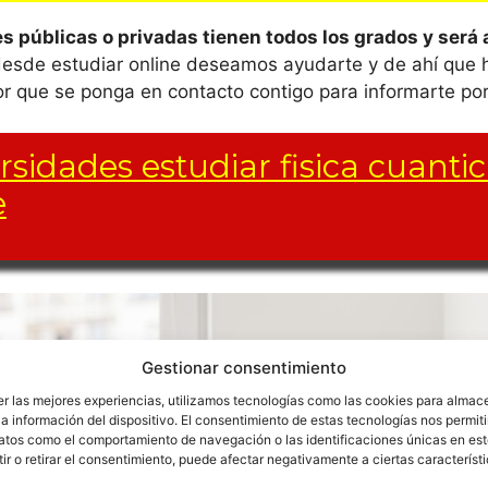
s públicas o privadas tienen todos los grados y será 
 desde estudiar online deseamos ayudarte y de ahí que 
tor que se ponga en contacto contigo para informarte por
rsidades estudiar fisica cuanti
e
o de asignaturas y créditos (créditos ETCS) varía de una
a misma forma que las asignaturas optativas varían tamb
Gestionar consentimiento
cía
er las mejores experiencias, utilizamos tecnologías como las cookies para almac
a información del dispositivo. El consentimiento de estas tecnologías nos permiti
atos como el comportamiento de navegación o las identificaciones únicas en este
dad de Almería
r o retirar el consentimiento, puede afectar negativamente a ciertas característ