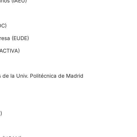
arios (IAEU)
OC)
resa (EUDE)
IACTIVA)
de la Univ. Politécnica de Madrid
)