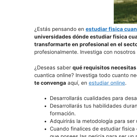
¿Estás pensando en
estudiar fisica cuan
universidades dónde estudiar fisica cu
transformarte en profesional en el sect
profesionalmente. Investiga con nosotro
¿Deseas saber
qué requisitos necesitas
cuantica online? Investiga todo cuanto ne
te convenga
aquí, en
estudiar online
.
Desarrollarás cualidades para desar
Desarrollarás tus habilidades durant
formación.
Adquirirás la metodología para ser 
Cuando finalices de estudiar fisica 
que posees las pericia para ser un 