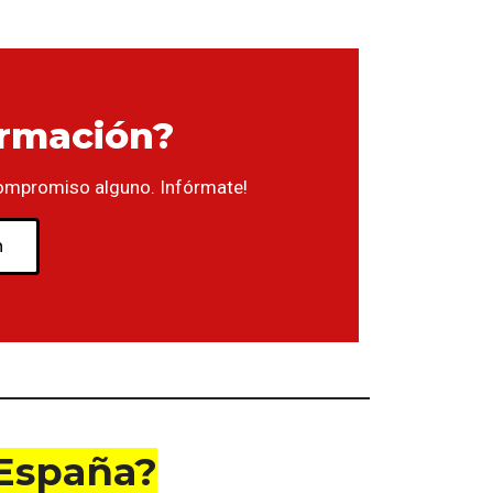
ormación?
ompromiso alguno. Infórmate!
n
 España?