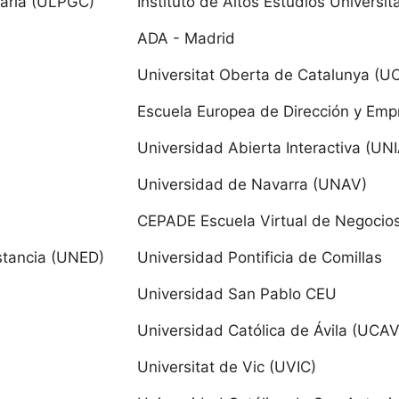
aria (ULPGC)
Instituto de Altos Estudios Universit
la La Mancha
ADA - Madrid
Universitat Oberta de Catalunya (U
dad de Castilla-La Mancha
Escuela Europea de Dirección y Emp
a y León
Universidad Abierta Interactiva (UN
dad de Burgos
Universidad de Navarra (UNAV)
dad Católica de Ávila
CEPADE Escuela Virtual de Negocios 
stancia (UNED)
Universidad Pontificia de Comillas
dad Europea Miguel de Cervantes
Universidad San Pablo CEU
rsidad
Universidad Católica de Ávila (UCAV
dad de León
Universitat de Vic (UVIC)