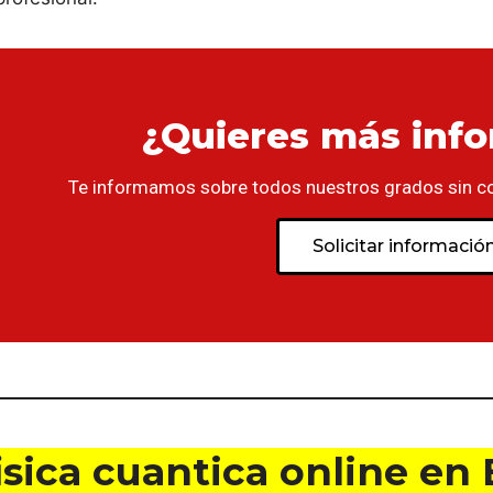
¿Quieres más inf
Te informamos sobre todos nuestros grados sin c
Solicitar informació
isica cuantica online en