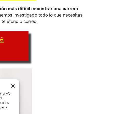
aún más difícil encontrar una carrera
hemos investigado todo lo que necesitas,
 teléfono o correo.
ca
 carrera a
ién.
enar y/o
rá
 sitio.
icas y