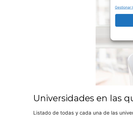
Universi
Gestionar l
Univers
Universi
Universi
Universi
Universi
Universi
Universidades en las q
Universi
Listado de todas y cada una de las unive
Universi