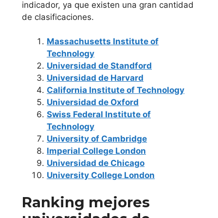
Madrid
indicador, ya que existen una gran cantidad
Mondragon
de clasificaciones.
Unibertsitate
Universidad
a
Massachusetts Institute of
IMF Business
Pontificia
Technology
School
Comillas
Universidad de Standford
Universidad de Harvard
Universidad Rey
California Institute of Technology
Juan Carlos
Universidad de Oxford
Swiss Federal Institute of
Universidad San
Technology
Pablo C.E.U.
University of Cambridge
Imperial College London
Comunidad
Universidad de Chicago
University College London
Foral de
Navarra
Ranking mejores