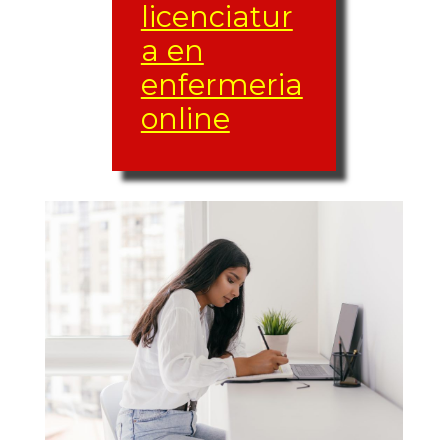
licenciatur
a en
enfermeria
online
El grupo de materias
y créditos (créditos
ETCS) varía de una
carrera a otra, al
igual que las
materias de libre
elección varían
igual.
Andalucía