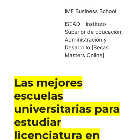
Universidad
IMF Business School
Autónoma de
ISEAD - Instituto
Barcelona
Superior de Educación,
Administración y
Universidad de
Desarrollo [Becas
Barcelona
Masters Online]
Universidad de
Girona
Las mejores
escuelas
Universidad
Internacional de
universitarias para
Cataluña
estudiar
Universitat de
licenciatura en
Lleida