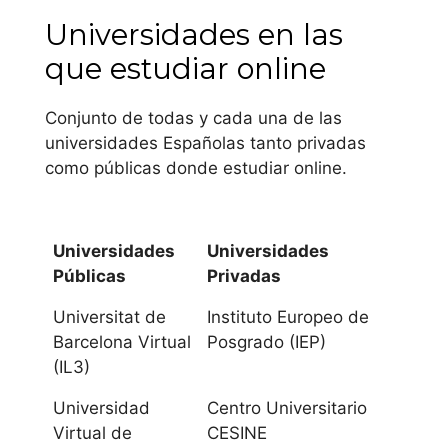
Universidades en las
Universidad de
que estudiar online
Almería
Conjunto de todas y cada una de las
Universidad de
universidades Españolas tanto privadas
Cádiz
como públicas donde estudiar online.
Universidad de
Córdoba
Universidades
Universidades
Públicas
Privadas
Universidad de
Granada
Universitat de
Instituto Europeo de
Barcelona Virtual
Posgrado (IEP)
Universidad de
(IL3)
Huelva
Universidad
Centro Universitario
Virtual de
CESINE