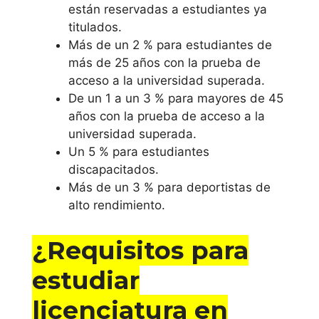
están reservadas a estudiantes ya
licenciatur
titulados.
a en
Más de un 2 % para estudiantes de
enfermeria
más de 25 años con la prueba de
acceso a la universidad superada.
De un 1 a un 3 % para mayores de 45
emagister
años con la prueba de acceso a la
universidad superada.
Cursos CCC
Un 5 % para estudiantes
discapacitados.
Más de un 3 % para deportistas de
alto rendimiento.
¿Requisitos para
estudiar
licenciatura en