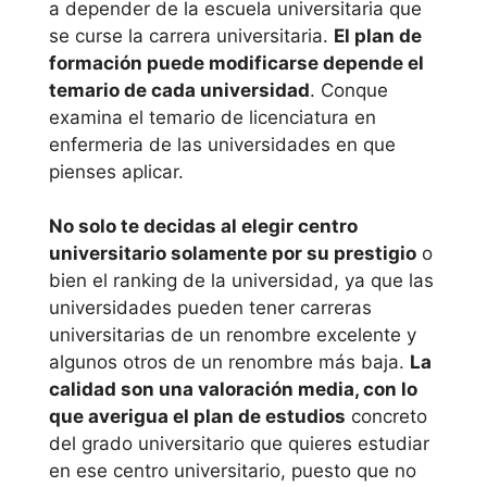
a depender de la escuela universitaria que
Universidad
se curse la carrera universitaria.
El plan de
Católica de
formación puede modificarse depende el
temario de cada universidad
. Conque
Valencia S.
examina el temario de licenciatura en
Vicente M.
enfermeria de las universidades en que
pienses aplicar.
Extremadura
No solo te decidas al elegir centro
Universidad de
universitario solamente por su prestigio
o
Extremadura
bien el ranking de la universidad, ya que las
universidades pueden tener carreras
Galicia
universitarias de un renombre excelente y
algunos otros de un renombre más baja.
La
Universidad de A
calidad son una valoración media, con lo
que averigua el plan de estudios
concreto
Coruña
del grado universitario que quieres estudiar
en ese centro universitario, puesto que no
Universidad de