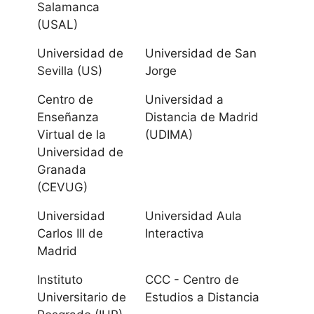
Universidad
Salamanca
Internacional de
(USAL)
Andalucía
Universidad de
Universidad de San
Sevilla (US)
Jorge
Universidad de
Jaén
Centro de
Universidad a
Enseñanza
Distancia de Madrid
Universidad de
Virtual de la
(UDIMA)
Universidad de
Málaga
Granada
(CEVUG)
Universidad
Pablo de Olavide
Universidad
Universidad Aula
Carlos III de
Interactiva
Universidad de
Madrid
Sevilla
Instituto
CCC - Centro de
Universitario de
Estudios a Distancia
Aragón