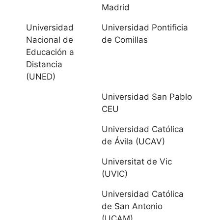
Madrid
Castilla y
Universidad
Universidad Pontificia
León
Nacional de
de Comillas
Educación a
Universidad de
Distancia
Burgos
(UNED)
Universidad
Universidad San Pablo
CEU
Católica de Ávila
Universidad Católica
Universidad
de Ávila (UCAV)
Europea Miguel
Universitat de Vic
de Cervantes
(UVIC)
IE Universidad
Universidad Católica
de San Antonio
Universidad de
(UCAM)