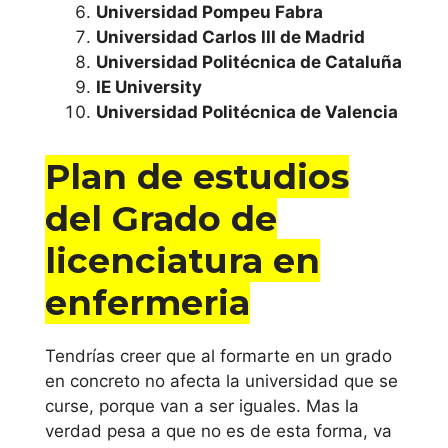
Universidad Pompeu Fabra
Universidad
Universidad Carlos III de Madrid
Universidad Politécnica de Cataluña
Miguel
IE University
Hernández de
Universidad Politécnica de Valencia
Elche
Plan de estudios
Universidad
Politécnica de
del Grado de
Valéncia
licenciatura en
Universitat de
enfermeria
València
Tendrías creer que al formarte en un grado
Universidad
en concreto no afecta la universidad que se
Cardenal Herrera
curse, porque van a ser iguales. Mas la
– CEU
verdad pesa a que no es de esta forma, va