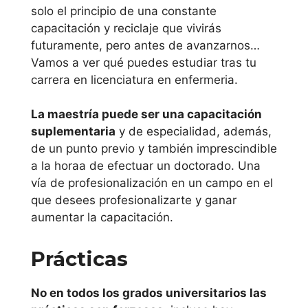
Oviedo
solo el principio de una constante
capacitación y reciclaje que vivirás
Región de
futuramente, pero antes de avanzarnos…
Murcia
Vamos a ver qué puedes estudiar tras tu
carrera en licenciatura en enfermeria.
Universidad
La maestría puede ser una capacitación
Politécnica de
suplementaria
y de especialidad, además,
Cartagena
de un punto previo y también imprescindible
a la horaa de efectuar un doctorado. Una
Universidad
vía de profesionalización en un campo en el
Católica San
que desees profesionalizarte y ganar
Antonio de
aumentar la capacitación.
Murcia
Prácticas
Universidad de
Murcia
No en todos los grados universitarios las