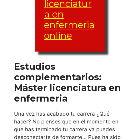
País Vasco
licenciatur
a en
Universidad
enfermeria
Mondragon
online
Unibertsitatea
Universidad de
Deusto
Estudios
complementarios:
Universidad del
Máster licenciatura en
País Vasco
enfermeria
Principado de
Una vez has acabado tu carrera ¿Qué
Asturias
hacer? No pienses que en el momento en
que has terminado tu carrera ya puedes
Universidad de
desconectarte de formarte… Pues ha sido