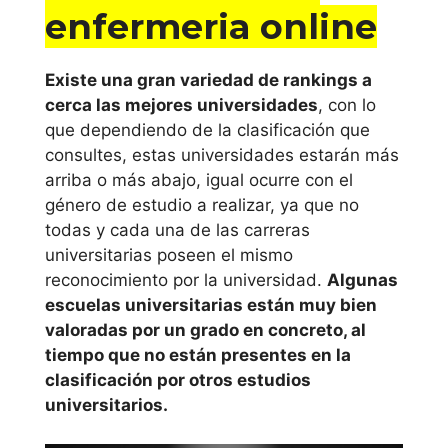
enfermeria online
Universitat
Oberta de
Existe una gran variedad de rankings a
Catalunya
cerca las mejores universidades
, con lo
que dependiendo de la clasificación que
Universidad
consultes, estas universidades estarán más
Pompeu Fabra
arriba o más abajo, igual ocurre con el
género de estudio a realizar, ya que no
Universidad
todas y cada una de las carreras
universitarias poseen el mismo
Ramón Llull
reconocimiento por la universidad.
Algunas
escuelas universitarias están muy bien
Universidad
valoradas por un grado en concreto, al
Rovira i Virgili
tiempo que no están presentes en la
clasificación por otros estudios
Universidad de
universitarios.
Vic