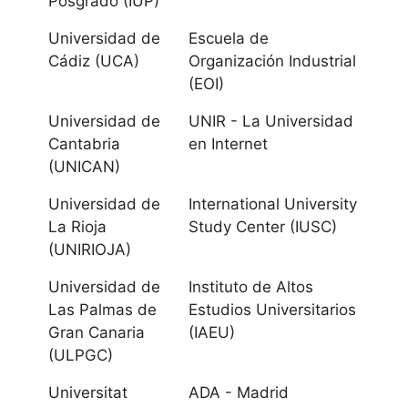
Posgrado (IUP)
Universidad de
Universidad de
Escuela de
Zaragoza
Cádiz (UCA)
Organización Industrial
(EOI)
Universidad San
Universidad de
UNIR - La Universidad
Jorge
Cantabria
en Internet
(UNICAN)
Canarias
Universidad de
International University
La Rioja
Study Center (IUSC)
Universidad de
(UNIRIOJA)
La Laguna
Universidad de
Instituto de Altos
Universidad de
Las Palmas de
Estudios Universitarios
Las Palmas de
Gran Canaria
(IAEU)
(ULPGC)
Gran Canaria
Universitat
ADA - Madrid
Cantabria