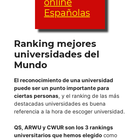
online
Españolas
Universidad
Europea de
Madrid
Ranking mejores
Universidad
Universidad
Virtual de
universidades del
Francisco de
Salamanca
Mundo
Vitoria
(USAL)
ISEAD –
Universidad
El reconocimiento de una universidad
Instituto
puede ser un punto importante para
Superior de
Nacional de
ciertas personas
, y el ranking de las más
Educación,
Educación a
destacadas universidades es buena
Administració
Distancia U.N.E.D
referencia a la hora de escoger universidad.
n y Desarrollo
(Becas
Universidad
QS, ARWU y CWUR son los 3 rankings
Masters
Politécnica de
universitarios que hemos elegido
como
Online)