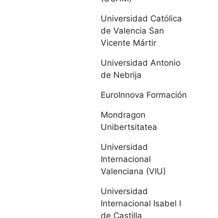
León
Universidad Católica
de Valencia San
Universidad
Vicente Mártir
Pontificia de
Salamanca
Universidad Antonio
de Nebrija
Universidad de
EuroInnova Formación
Salamanca
Mondragon
Universidad de
Unibertsitatea
Valladolid
Universidad
Internacional
Cataluña
Valenciana (VIU)
Universidad
Universitat Abat
Internacional Isabel I
Oliba CEU
de Castilla