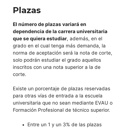
distancia sin que lo
Plazas
tengas que hacer de
forma presencial, si
El número de plazas variará en
bien no siempre y
dependencia de la carrera universitaria
en todo momento
que se quiera estudiar
, además, en el
todos los estudios
grado en el cual tenga más demanda, la
universitarios son
norma de aceptación será la nota de corte,
posibles de realizar
solo podrán estudiar el grado aquellos
desde casa debido
inscritos con una nota superior a la de
a que pueden tener
corte.
prácticas.
Existe un porcentaje de plazas reservadas
Uned
para otras vías de entrada a la escuela
universitaria que no sean mediante EVAU o
Alternativa
Formación Profesional de técnico superior.
s y cursos
de
Entre un 1 y un 3% de las plazas