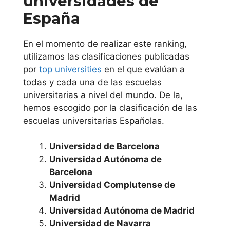
universidades de
Universidad de
España
Navarra
En el momento de realizar este ranking,
Universidad
utilizamos las clasificaciones publicadas
Pública de
por
top universities
en el que evalúan a
Navarra
todas y cada una de las escuelas
universitarias a nivel del mundo. De la,
Comunidad
hemos escogido por la clasificación de las
Valenciana
escuelas universitarias Españolas.
Universidad de Barcelona
Universidad de
Universidad Autónoma de
Alicante
Barcelona
Universidad Complutense de
Universitat
Madrid
Jaume I de
Universidad Autónoma de Madrid
Castellón
Universidad de Navarra