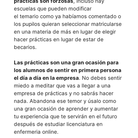
prácticas son forzosas
, incluso hay
Univeridad
escuelas que pueden modificar
el temario como ya habíamos comentado o
es dónde
los pupilos quieran seleccionar matricularse
estudiar
en una materia de más en lugar de elegir
licenciatur
hacer prácticas en lugar de estar de
becarios.
a en
enfermeria
Las prácticas son una gran ocasión para
online
los alumnos de sentir en primera persona
el día a día en la empresa
. No debes sentir
miedo a meditar que vas a llegar a una
Te adjuntamos
empresa de prácticas y no sabrás hacer
ahora un listado de
nada. Abandona ese temor y úsalo como
escuelas
una gran ocasión de aprender y aumentar
universitarias donde
tu experiencia que te servirán en el futuro
puedes estudiar
después de estudiar licenciatura en
licenciatura en
enfermeria online.
enfermeria a