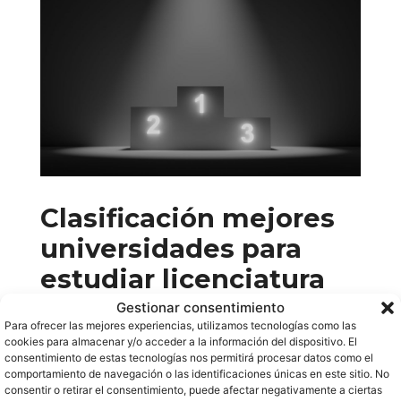
Comunidad de
Madrid
Universidad
Alfonso X El
Sabio
Universidad de
Clasificación mejores
Alcalá
universidades para
Universidad
estudiar licenciatura
Antonio de
en enfermeria online
Gestionar consentimiento
Nebrija
Para ofrecer las mejores experiencias, utilizamos tecnologías como las
cookies para almacenar y/o acceder a la información del dispositivo. El
Hacer una carrera online no es
consentimiento de estas tecnologías nos permitirá procesar datos como el
Universidad
comportamiento de navegación o las identificaciones únicas en este sitio. No
siempre una opción
dependiendo del
consentir o retirar el consentimiento, puede afectar negativamente a ciertas
Autónoma de
grado, con lo que no te obsesiones en