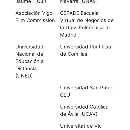
Jaume I (UJI)
Navarra (UNAV)
Universidad de
Asociación Vigo
CEPADE Escuela
Castilla-La
Film Commission
Virtual de Negocios de
Mancha
la Univ. Politécnica de
Madrid
Castilla y
Universidad
Universidad Pontificia
León
Nacional de
de Comillas
Educación a
Universidad de
Distancia
Burgos
(UNED)
Universidad
Universidad San Pablo
CEU
Católica de Ávila
Universidad Católica
Universidad
de Ávila (UCAV)
Europea Miguel
Universitat de Vic
de Cervantes