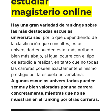
estudiar
Cataluña
magisterio online
Universitat de
Lleida
Hay una gran variedad de rankings sobre
las más destacadas escuelas
Universitat
universitarias
, por lo que dependiendo de
Oberta de
la clasificación que consultes, estas
universidades pueden estar más arriba o
Catalunya
bien más abajo, al igual ocurre con el tipo
de estudio a realizar, en tanto que no todas
Universidad
las carreras poseen exactamente el mismo
Pompeu Fabra
prestigio por la escuela universitaria.
Algunas escuelas universitarias pueden
Universidad
ser muy bien valoradas por una carrera
Ramón Llull
concretamente, mientras que no se
muestran en el ranking por otras carreras.
Universidad
Rovira i Virgili