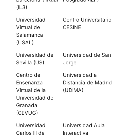
Universidad de
(IL3)
Huelva
Universidad
Centro Universitario
Virtual de
CESINE
Universidad
Salamanca
Internacional de
(USAL)
Andalucía
Universidad de
Universidad de San
Sevilla (US)
Jorge
Universidad de
Jaén
Centro de
Universidad a
Enseñanza
Distancia de Madrid
Universidad de
Virtual de la
(UDIMA)
Universidad de
Málaga
Granada
(CEVUG)
Universidad
Pablo de Olavide
Universidad
Universidad Aula
Carlos III de
Interactiva