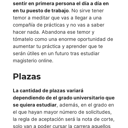
Murcia
sentir en primera persona el día a día en
en tu puesto de trabajo
. No sirve tener
Universidad de
temor a meditar que vas a llegar a una
Murcia
compañía de prácticas y no vas a saber
hacer nada. Abandona ese temor y
Univeridad
tómatelo como una enorme oportunidad de
es dónde
aumentar tu práctica y aprender que te
serán útiles en un futuro tras estudiar
estudiar
magisterio online.
magisterio
Plazas
online
La cantidad de plazas variará
Te anexamos a
dependiendo de el grado universitario que
continuación una
se quiera estudiar
, además, en el grado en
lista de
el que hayan mayor número de solicitudes,
universidades
la regla de aceptación será la nota de corte,
donde puedes
solo van a poder cursar la carrera aquellos
estudiar magisterio