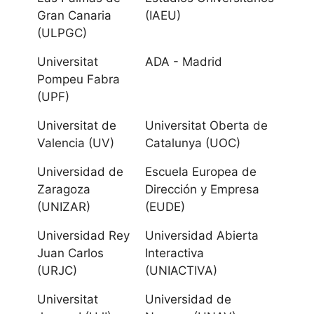
Las Palmas de
Gran Canaria
(IAEU)
(ULPGC)
Gran Canaria
Universitat
ADA - Madrid
Cantabria
Pompeu Fabra
(UPF)
Universidad de
Universitat de
Universitat Oberta de
Cantabria
Valencia (UV)
Catalunya (UOC)
Universidad
Universidad de
Escuela Europea de
Internacional
Zaragoza
Dirección y Empresa
Menéndez
(UNIZAR)
(EUDE)
Pelayo UIMP
Universidad Rey
Universidad Abierta
Juan Carlos
Interactiva
Castilla La
(URJC)
(UNIACTIVA)
Mancha
Universitat
Universidad de