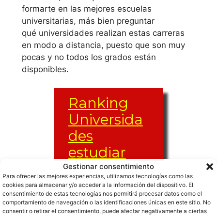
formarte en las mejores escuelas
Nebrija
universitarias, más bien preguntar
qué universidades realizan estas carreras
Universidad
en modo a distancia, puesto que son muy
Autónoma de
pocas y no todos los grados están
Madrid
disponibles.
Universidad
Ranking
Camilo José Cela
Universida
Universidad
des
Carlos III de
estudiar
Madrid
magisterio
Gestionar consentimiento
Para ofrecer las mejores experiencias, utilizamos tecnologías como las
Universidad
online
cookies para almacenar y/o acceder a la información del dispositivo. El
Complutense de
consentimiento de estas tecnologías nos permitirá procesar datos como el
Españolas
comportamiento de navegación o las identificaciones únicas en este sitio. No
Madrid
consentir o retirar el consentimiento, puede afectar negativamente a ciertas