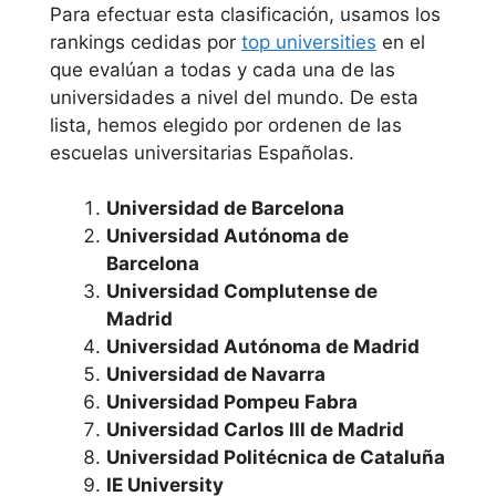
Para efectuar esta clasificación, usamos los
Foral de
rankings cedidas por
top universities
en el
Navarra
que evalúan a todas y cada una de las
universidades a nivel del mundo. De esta
lista, hemos elegido por ordenen de las
Universidad de
escuelas universitarias Españolas.
Navarra
Universidad de Barcelona
Universidad
Universidad Autónoma de
Pública de
Barcelona
Navarra
Universidad Complutense de
Madrid
Comunidad
Universidad Autónoma de Madrid
Universidad de Navarra
Valenciana
Universidad Pompeu Fabra
Universidad Carlos III de Madrid
Universidad de
Universidad Politécnica de Cataluña
Alicante
IE University