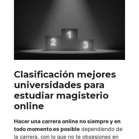
Universidad de
Vic
Comunidad de
Madrid
Universidad
Clasificación mejores
Alfonso X El
universidades para
Sabio
estudiar magisterio
Universidad de
online
Alcalá
Hacer una carrera online no siempre y en
Universidad
todo momento es posible
dependiendo de
Antonio de
la carrera, con lo que no te obsesiones en