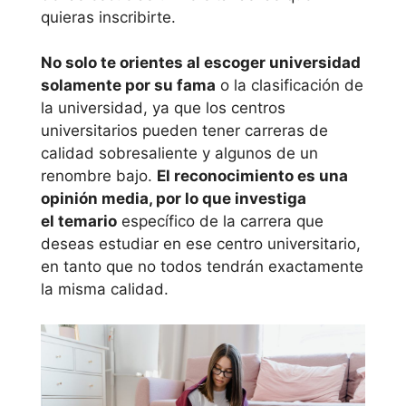
quieras inscribirte.
Universidad
Cardenal Herrera
No solo te orientes al escoger universidad
– CEU
solamente por su fama
o la clasificación de
la universidad, ya que los centros
Universidad
universitarios pueden tener carreras de
Católica de
calidad sobresaliente y algunos de un
Valencia S.
renombre bajo.
El reconocimiento es una
opinión media, por lo que investiga
Vicente M.
el temario
específico de la carrera que
deseas estudiar en ese centro universitario,
Extremadura
en tanto que no todos tendrán exactamente
la misma calidad.
Universidad de
Extremadura
Galicia