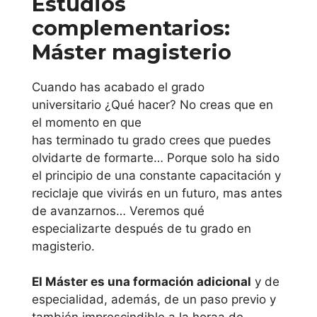
Estudios
Universidad de
complementarios:
La Rioja
Máster magisterio
País Vasco
Cuando has acabado el grado
universitario ¿Qué hacer? No creas que en
Universidad
el momento en que
Mondragon
has terminado tu grado crees que puedes
olvidarte de formarte… Porque solo ha sido
Unibertsitatea
el principio de una constante capacitación y
reciclaje que vivirás en un futuro, mas antes
Universidad de
de avanzarnos… Veremos qué
Deusto
especializarte después de tu grado en
magisterio.
Universidad del
País Vasco
El Máster es una formación adicional
y de
especialidad, además, de un paso previo y
Principado de