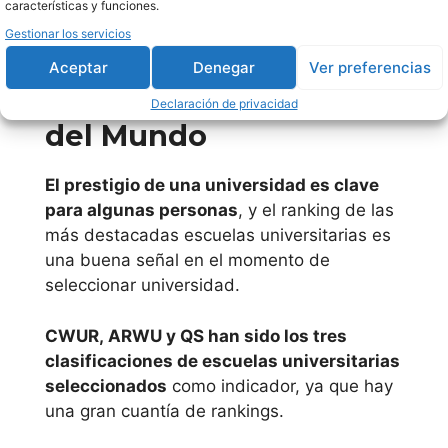
características y funciones.
Universidad a
Gestionar los servicios
Ranking mejores
Distancia de
Universidad
Aceptar
Denegar
Ver preferencias
Virtual de
Madrid
escuelas universitarias
Declaración de privacidad
Salamanca
del Mundo
(USAL)
Universidad
Universidad
Europea de
El prestigio de una universidad es clave
Católica de
Madrid
para algunas personas
, y el ranking de las
San Antonio
más destacadas escuelas universitarias es
(UCAM)
Universidad
una buena señal en el momento de
Universidad
Francisco de
seleccionar universidad.
Internacional
Vitoria
Valenciana
CWUR, ARWU y QS han sido los tres
(VIU)
clasificaciones de escuelas universitarias
Universidad
seleccionados
como indicador, ya que hay
Nacional de
una gran cuantía de rankings.
Educación a