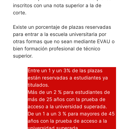
inscritos con una nota superior a la de
a distancia sin que
corte.
lo debas poder
hacer de manera
Existe un porcentaje de plazas reservadas
presencial, si bien
para entrar a la escuela universitaria por
no siempre y en
otras formas que no sean mediante EVAU o
toda circunstancia
bien formación profesional de técnico
todos los grados
superior.
son factibles de
estudiar online ya
Entre un 1 y un 3% de las plazas
que pueden haber
están reservadas a estudiantes ya
prácticas.
titulados.
Más de un 2 % para estudiantes de
Uned
más de 25 años con la prueba de
acceso a la universidad superada.
Alternativa
De un 1 a un 3 % para mayores de 45
s y cursos
años con la prueba de acceso a la
universidad superada.