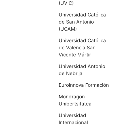
(UVIC)
IE Universidad
Universidad Católica
de San Antonio
Universidad de
(UCAM)
León
Universidad Católica
de Valencia San
Universidad
Vicente Mártir
Pontificia de
Salamanca
Universidad Antonio
de Nebrija
Universidad de
EuroInnova Formación
Salamanca
Mondragon
Universidad de
Unibertsitatea
Valladolid
Universidad
Internacional
Cataluña