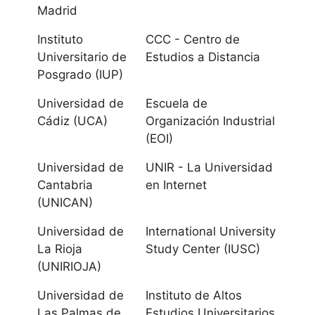
Universidad de
Madrid
Sevilla
Instituto
CCC - Centro de
Universitario de
Estudios a Distancia
Aragón
Posgrado (IUP)
Universidad de
Universidad de
Escuela de
Zaragoza
Cádiz (UCA)
Organización Industrial
(EOI)
Universidad San
Universidad de
UNIR - La Universidad
Jorge
Cantabria
en Internet
(UNICAN)
Canarias
Universidad de
International University
La Rioja
Study Center (IUSC)
Universidad de
(UNIRIOJA)
La Laguna
Universidad de
Instituto de Altos
Universidad de
Las Palmas de
Estudios Universitarios