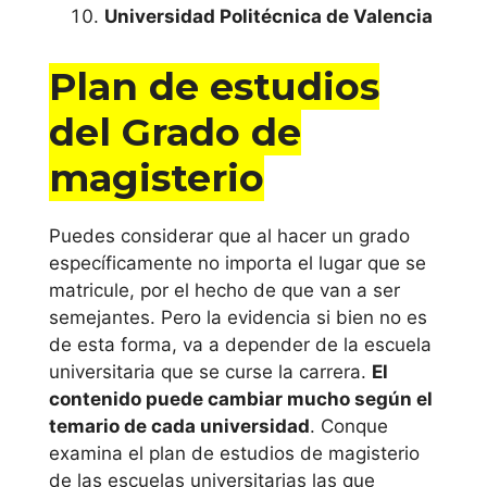
Universidad Politécnica de Valencia
Universitat
Jaume I de
Plan de estudios
Castellón
del Grado de
Universidad
magisterio
Miguel
Hernández de
Puedes considerar que al hacer un grado
Elche
específicamente no importa el lugar que se
matricule, por el hecho de que van a ser
Universidad
semejantes. Pero la evidencia si bien no es
Politécnica de
de esta forma, va a depender de la escuela
Valéncia
universitaria que se curse la carrera.
El
contenido puede cambiar mucho según el
Universitat de
temario de cada universidad
. Conque
examina el plan de estudios de magisterio
València
de las escuelas universitarias las que