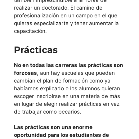
también imprescindible a la horaa de
Asturias
realizar un doctorado. El camino de
profesionalización en un campo en el que
quieras especializarte y tener aumentar la
Universidad de
capacitación.
Oviedo
Prácticas
Región de
Murcia
No en todas las carreras las prácticas son
forzosas
, aun hay escuelas que pueden
Universidad
cambian el plan de formación como ya
Politécnica de
habíamos explicado o los alumnos quieran
Cartagena
escoger inscribirse en una materia de más
en lugar de elegir realizar prácticas en vez
Universidad
de trabajar como becarios.
Católica San
Las prácticas son una enorme
Antonio de
oportunidad para los estudiantes de