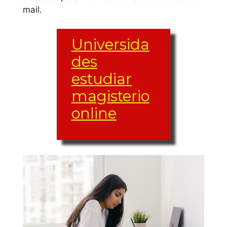
mail.
Universida
des
estudiar
magisterio
online
El conjunto de
materias y créditos
(créditos ETCS)
puede variar de una
carrera a otra, igual
que las materias