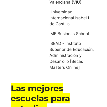
Valenciana (VIU)
Universidad
Universitat Abat
Internacional Isabel I
Oliba CEU
de Castilla
Universidad
IMF Business School
Autónoma de
ISEAD - Instituto
Barcelona
Superior de Educación,
Administración y
Universidad de
Desarrollo [Becas
Barcelona
Masters Online]
Universidad de
Girona
Las mejores
escuelas para
Universidad
Internacional de