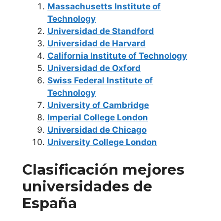
Distancia U.N.E.D
Massachusetts Institute of
Technology
Universidad
Universidad de Standford
Politécnica de
Universidad de Harvard
California Institute of Technology
Madrid
Universidad de Oxford
Swiss Federal Institute of
Universidad
Technology
Pontificia
University of Cambridge
Comillas
Imperial College London
Universidad de Chicago
Universidad Rey
University College London
Juan Carlos
Clasificación mejores
Universidad San
universidades de
Pablo C.E.U.
España
Comunidad