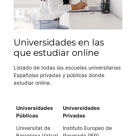
optativas varían
también.
Andalucía
Universidades en las
Universidad de
que estudiar online
Almería
Listado de todas las escuelas universitarias
Universidad de
Españolas privadas y públicas donde
Cádiz
estudiar online.
Universidad de
Córdoba
Universidades
Universidades
Públicas
Privadas
Universidad de
Granada
Universitat de
Instituto Europeo de
Barcelona Virtual
Posgrado (IEP)