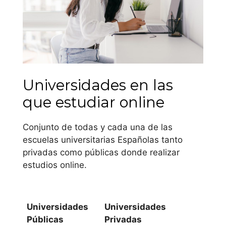
las asignaturas de
libre elección varían
igual.
Andalucía
Universidades en las
Universidad de
que estudiar online
Almería
Conjunto de todas y cada una de las
Universidad de
escuelas universitarias Españolas tanto
Cádiz
privadas como públicas donde realizar
estudios online.
Universidad de
Córdoba
Universidades
Universidades
Universidad de
Públicas
Privadas