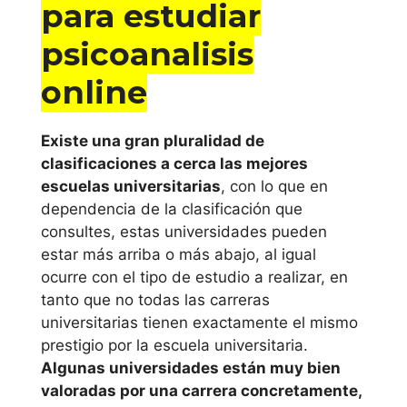
para estudiar
Internacional de
Cataluña
psicoanalisis
online
Universitat de
Lleida
Existe una gran pluralidad de
Universitat
clasificaciones a cerca las mejores
Oberta de
escuelas universitarias
, con lo que en
dependencia de la clasificación que
Catalunya
consultes, estas universidades pueden
estar más arriba o más abajo, al igual
Universidad
ocurre con el tipo de estudio a realizar, en
Pompeu Fabra
tanto que no todas las carreras
universitarias tienen exactamente el mismo
Universidad
prestigio por la escuela universitaria.
Ramón Llull
Algunas universidades están muy bien
valoradas por una carrera concretamente,
Universidad