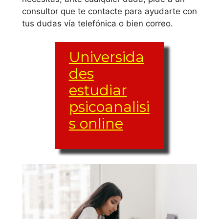
consultor que te contacte para ayudarte con
tus dudas vía telefónica o bien correo.
Universida
des
estudiar
psicoanalisi
s online
El grupo de materias
y etcs (créditos
ETCS) puede variar
de una universidad
a otra, al igual que