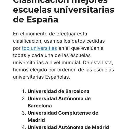
Comunidad
escuelas universitarias
Foral de
de España
Navarra
En el momento de efectuar esta
clasificación, usamos los datos cedidas
Universidad de
por
top universities
en el que evalúan a
Navarra
todas y cada una de las escuelas
universitarias a nivel mundial. De esta lista,
Universidad
hemos elegido por ordenen de las escuelas
Pública de
universitarias Españolas.
Navarra
Universidad de Barcelona
Comunidad
Universidad Autónoma de
Barcelona
Valenciana
Universidad Complutense de
Madrid
Universidad de
Universidad Autónoma de Madrid