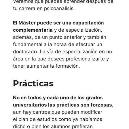
Veremos qué puedes aprender después de
Principado de
tu carrera en psicoanalisis.
Asturias
El Máster puede ser una capacitación
complementaria
y de especialización,
Universidad de
además, de un punto anterior y también
Oviedo
fundamental a la horaa de efectuar un
doctorado. La vía de especialización en un
Región de
área en la que desees profesionalizarte y
Murcia
tener aumentar la formación.
Universidad
Prácticas
Politécnica de
Cartagena
No en todos y cada uno de los grados
universitarios las prácticas son forzosas
,
Universidad
aun hay centros que pueden modificar
el plan de estudios como ya habíamos
Católica San
dicho o bien los alumnos prefieran