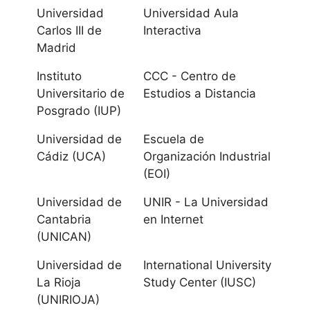
Universidad
Universidad Aula
Universidad de
Carlos III de
Interactiva
Sevilla
Madrid
Instituto
CCC - Centro de
Aragón
Universitario de
Estudios a Distancia
Posgrado (IUP)
Universidad de
Zaragoza
Universidad de
Escuela de
Cádiz (UCA)
Organización Industrial
Universidad San
(EOI)
Jorge
Universidad de
UNIR - La Universidad
Cantabria
en Internet
Canarias
(UNICAN)
Universidad de
International University
Universidad de
La Rioja
Study Center (IUSC)
La Laguna
(UNIRIOJA)