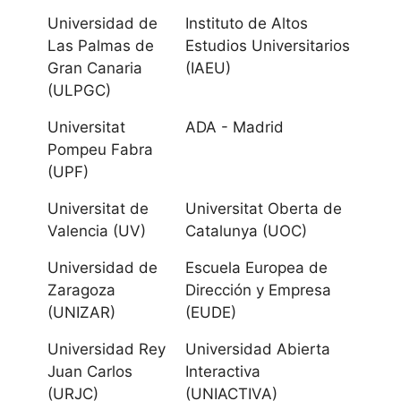
Universidad de
Universidad de
Instituto de Altos
Las Palmas de
Las Palmas de
Estudios Universitarios
Gran Canaria
(IAEU)
Gran Canaria
(ULPGC)
Cantabria
Universitat
ADA - Madrid
Pompeu Fabra
Universidad de
(UPF)
Cantabria
Universitat de
Universitat Oberta de
Valencia (UV)
Catalunya (UOC)
Universidad
Internacional
Universidad de
Escuela Europea de
Menéndez
Zaragoza
Dirección y Empresa
(UNIZAR)
(EUDE)
Pelayo UIMP
Universidad Rey
Universidad Abierta
Castilla La
Juan Carlos
Interactiva
Mancha
(URJC)
(UNIACTIVA)