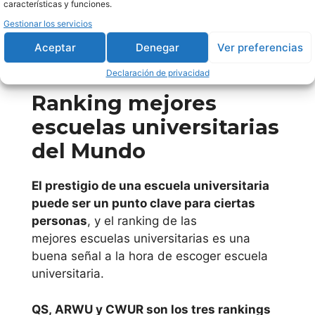
s online
características y funciones.
Madrid
Gestionar los servicios
Españolas
Universidad a
Aceptar
Denegar
Ver preferencias
Distancia de
Declaración de privacidad
Madrid
Ranking mejores
Universidad
Carlos III de
Universidad
escuelas universitarias
Madrid
Europea de
del Mundo
Instituto
Madrid
Europeo de
El prestigio de una escuela universitaria
Posgrado
Universidad
puede ser un punto clave para ciertas
(IEP)
Francisco de
personas
, y el ranking de las
Mondragon
mejores escuelas universitarias es una
Vitoria
Unibertsitate
buena señal a la hora de escoger escuela
a
universitaria.
Universidad
Nacional de
QS, ARWU y CWUR son los tres rankings