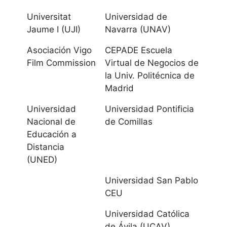
Universitat
Universidad de
Universidad de
Jaume I (UJI)
Navarra (UNAV)
Castilla-La
Asociación Vigo
CEPADE Escuela
Mancha
Film Commission
Virtual de Negocios de
la Univ. Politécnica de
Castilla y
Madrid
León
Universidad
Universidad Pontificia
Nacional de
de Comillas
Universidad de
Educación a
Burgos
Distancia
(UNED)
Universidad
Universidad San Pablo
Católica de Ávila
CEU
Universidad
Universidad Católica
Europea Miguel
de Ávila (UCAV)