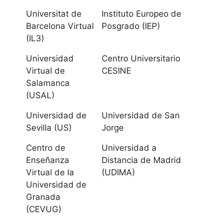
Granada
Universitat de
Instituto Europeo de
Universidad de
Barcelona Virtual
Posgrado (IEP)
(IL3)
Huelva
Universidad
Centro Universitario
Universidad
Virtual de
CESINE
Internacional de
Salamanca
Andalucía
(USAL)
Universidad de
Universidad de San
Universidad de
Sevilla (US)
Jorge
Jaén
Centro de
Universidad a
Universidad de
Enseñanza
Distancia de Madrid
Virtual de la
(UDIMA)
Málaga
Universidad de
Granada
Universidad
(CEVUG)
Pablo de Olavide