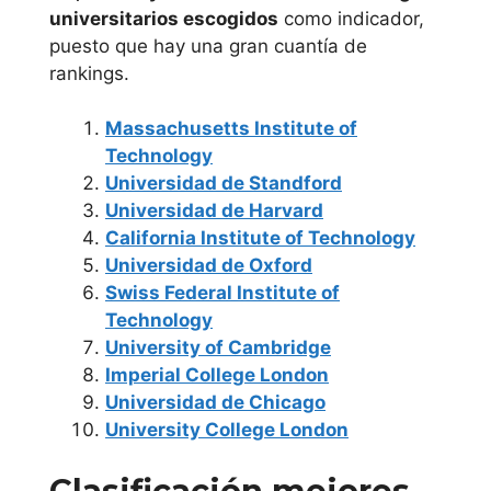
Educación a
universitarios escogidos
como indicador,
Distancia U.N.E.D
puesto que hay una gran cuantía de
rankings.
Universidad
Politécnica de
Massachusetts Institute of
Technology
Madrid
Universidad de Standford
Universidad de Harvard
Universidad
California Institute of Technology
Pontificia
Universidad de Oxford
Comillas
Swiss Federal Institute of
Technology
Universidad Rey
University of Cambridge
Juan Carlos
Imperial College London
Universidad de Chicago
Universidad San
University College London
Pablo C.E.U.
Clasificación mejores