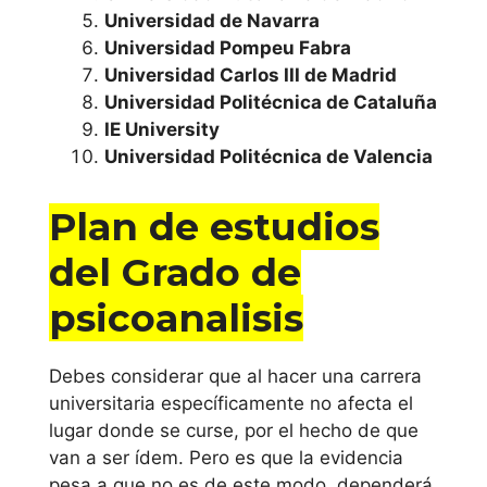
Alicante
Universidad de Navarra
Universidad Pompeu Fabra
Universitat
Universidad Carlos III de Madrid
Jaume I de
Universidad Politécnica de Cataluña
Castellón
IE University
Universidad Politécnica de Valencia
Universidad
Miguel
Plan de estudios
Hernández de
del Grado de
Elche
psicoanalisis
Universidad
Politécnica de
Debes considerar que al hacer una carrera
Valéncia
universitaria específicamente no afecta el
lugar donde se curse, por el hecho de que
Universitat de
van a ser ídem. Pero es que la evidencia
pesa a que no es de este modo, dependerá