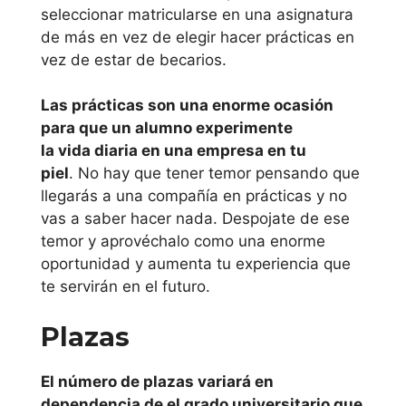
Antonio de
seleccionar matricularse en una asignatura
Murcia
de más en vez de elegir hacer prácticas en
vez de estar de becarios.
Universidad de
Murcia
Las prácticas son una enorme ocasión
para que un alumno experimente
Univeridad
la vida diaria en una empresa en tu
es dónde
piel
. No hay que tener temor pensando que
llegarás a una compañía en prácticas y no
estudiar
vas a saber hacer nada. Despojate de ese
psicoanalisi
temor y aprovéchalo como una enorme
oportunidad y aumenta tu experiencia que
s online
te servirán en el futuro.
Te adjuntamos
Plazas
ahora un listado de
escuelas
El número de plazas variará en
universitarias donde
dependencia de el grado universitario que