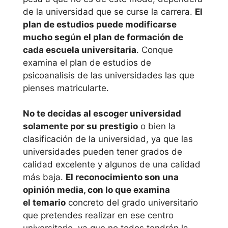
València
de la universidad que se curse la carrera.
El
plan de estudios puede modificarse
Universidad
mucho según el plan de formación de
Cardenal Herrera
cada escuela universitaria
. Conque
– CEU
examina el plan de estudios de
psicoanalisis de las universidades las que
Universidad
pienses matricularte.
Católica de
Valencia S.
No te decidas al escoger universidad
solamente por su prestigio
o bien la
Vicente M.
clasificación de la universidad, ya que las
universidades pueden tener grados de
Extremadura
calidad excelente y algunos de una calidad
más baja.
El reconocimiento son una
Universidad de
opinión media, con lo que examina
Extremadura
el temario
concreto del grado universitario
que pretendes realizar en ese centro
Galicia