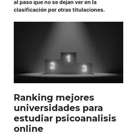
al paso que no se dejan ver en la
Rovira i Virgili
clasificación por otras titulaciones.
Universidad de
Vic
Comunidad de
Madrid
Universidad
Alfonso X El
Sabio
Ranking mejores
universidades para
Universidad de
estudiar psicoanalisis
Alcalá
online
Universidad