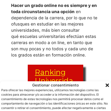
Antonio de
Hacer un grado online no es siempre y en
toda circunstancia una opción
en
Nebrija
dependencia de la carrera, por lo que no te
ofusques en estudiar en las mejores
Universidad
universidades, más bien consultar
Autónoma de
qué escuelas universitarias efectúan estas
Madrid
carreras en modo a on line, en tanto que
son muy pocas y no todos y cada uno de
Universidad
los grados están en formación online.
Camilo José Cela
Ranking
Universidad
Carlos III de
Universida
Gestionar consentimiento
Madrid
des
Para ofrecer las mejores experiencias, utilizamos tecnologías como las
cookies para almacenar y/o acceder a la información del dispositivo. El
estudiar
Universidad
consentimiento de estas tecnologías nos permitirá procesar datos como el
comportamiento de navegación o las identificaciones únicas en este sitio. No
psicoanalisi
Complutense de
consentir o retirar el consentimiento, puede afectar negativamente a ciertas