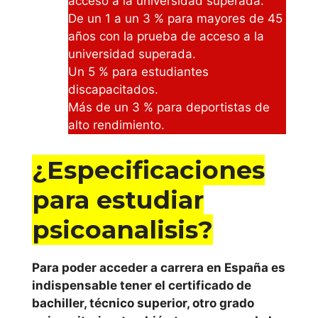
acceso a la universidad superada.
s y cursos
De un 1 a un 3 % para mayores de 45
de
años con la prueba de acceso a la
universidad superada.
psicoanalisi
Un 5 % para estudiantes
s
discapacitados.
Más de un 3 % para deportistas de
emagister
alto rendimiento.
¿Especificaciones
Cursos CCC
para estudiar
psicoanalisis?
Para poder acceder a carrera en España es
indispensable tener el certificado de
bachiller, técnico superior, otro grado