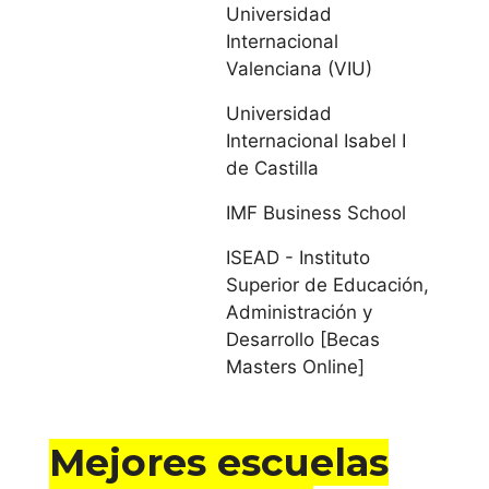
Universidad
Cataluña
Internacional
Valenciana (VIU)
Universitat Abat
Universidad
Oliba CEU
Internacional Isabel I
de Castilla
Universidad
Autónoma de
IMF Business School
Barcelona
ISEAD - Instituto
Superior de Educación,
Universidad de
Administración y
Barcelona
Desarrollo [Becas
Masters Online]
Universidad de
Girona
Mejores escuelas
Universidad