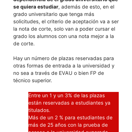
puedes estudiar
se quiera estudiar
, además de esto, en el
psicoanalisis a
grado universitario que tenga más
distancia sin que lo
solicitudes, el criterio de aceptación va a ser
debas hacer de
la nota de corte, solo van a poder cursar el
manera presencial,
grado los alumnos con una nota mejor a la
si bien no siempre y
de corte.
en toda
circunstancia todos
Hay un número de plazas reservadas para
los estudios
otras formas de entrada a la universidad y
universitarios son
no sea a través de EVAU o bien FP de
factibles de estudiar
técnico superior.
desde casa por el
motivo que pueden
Entre un 1 y un 3% de las plazas
tener prácticas.
están reservadas a estudiantes ya
titulados.
Uned
Más de un 2 % para estudiantes de
más de 25 años con la prueba de
Alternativa