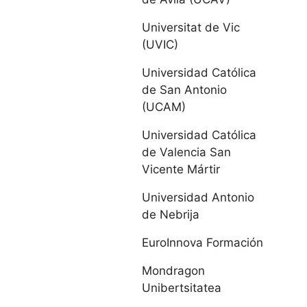
de Cervantes
Universitat de Vic
(UVIC)
IE Universidad
Universidad Católica
Universidad de
de San Antonio
León
(UCAM)
Universidad Católica
Universidad
de Valencia San
Pontificia de
Vicente Mártir
Salamanca
Universidad Antonio
Universidad de
de Nebrija
Salamanca
EuroInnova Formación
Universidad de
Mondragon
Unibertsitatea
Valladolid