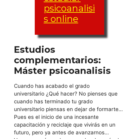
La Rioja
psicoanalisi
s online
Universidad de
La Rioja
País Vasco
Estudios
complementarios:
Universidad
Máster psicoanalisis
Mondragon
Unibertsitatea
Cuando has acabado el grado
universitario ¿Qué hacer? No pienses que
Universidad de
cuando has terminado tu grado
Deusto
universitario piensas en dejar de formarte…
Pues es el inicio de una incesante
Universidad del
capacitación y reciclaje que vivirás en un
País Vasco
futuro, pero ya antes de avanzarnos…