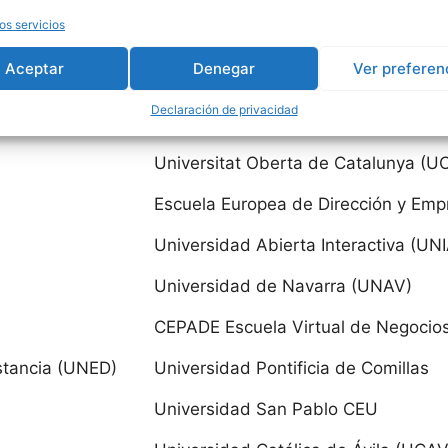
dad Pablo de Olavide
os servicios
International University Study Cente
dad de Sevilla
Aceptar
Denegar
Ver preferen
aria (ULPGC)
Instituto de Altos Estudios Universit
Declaración de privacidad
ADA - Madrid
Universitat Oberta de Catalunya (U
dad de Zaragoza
Escuela Europea de Dirección y Emp
dad San Jorge
Universidad Abierta Interactiva (UN
as
Universidad de Navarra (UNAV)
dad de La Laguna
CEPADE Escuela Virtual de Negocios 
stancia (UNED)
Universidad Pontificia de Comillas
dad de Las Palmas de Gran Canaria
Universidad San Pablo CEU
ria