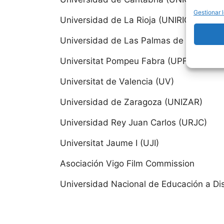
Universi
Gestionar l
Universidad de La Rioja (UNIRIOJA)
Universi
Universidad de Las Palmas de Gran Can
Aragón
Universitat Pompeu Fabra (UPF)
Universitat de Valencia (UV)
Universi
Universidad de Zaragoza (UNIZAR)
Universi
Universidad Rey Juan Carlos (URJC)
Canari
Universitat Jaume I (UJI)
Universi
Asociación Vigo Film Commission
Universidad Nacional de Educación a Di
Universi
Cantab