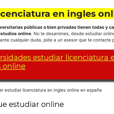
icenciatura en ingles on
ersitarias públicas o bien privadas tienen todas y ca
estudios online
. No te desanimes, desde estudiar onli
nte cualquier duda, pide a un asesor que te contacte pa
rsidades estudiar licenciatura 
s online
e materias y créditos (créditos ETCS) puede variar de u
d a la otra, de la misma forma que las materias optativ
ue estudiar online