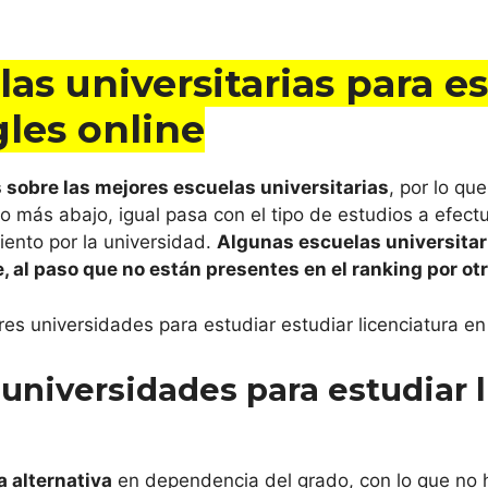
rsidad
dad de León
as universitarias para e
dad Pontificia de Salamanca
gles online
idad de Salamanca
 sobre las mejores escuelas universitarias
, por lo qu
o más abajo, igual pasa con el tipo de estudios a efectu
dad de Valladolid
iento por la universidad.
Algunas escuelas universitar
 al paso que no están presentes en el ranking por otr
ña
tat Abat Oliba CEU
 universidades para estudiar l
idad Autónoma de Barcelona
dad de Barcelona
 alternativa
en dependencia del grado, con lo que no 