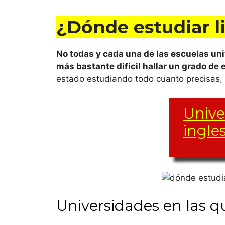
¿Dónde estudiar l
No todas y cada una de las escuelas univ
más bastante difícil hallar un grado de 
estado estudiando todo cuanto precisas, a
Unive
ingle
El grupo d
universida
Universidades en las q
también.