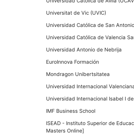
Universidad Católica de Ávila (UCAV
dad de Cantabria
Universitat de Vic (UVIC)
dad Internacional Menéndez Pelayo UIMP
Universidad Católica de San Anton
Universidad Católica de Valencia Sa
la La Mancha
Universidad Antonio de Nebrija
dad de Castilla-La Mancha
EuroInnova Formación
a y León
Mondragon Unibertsitatea
Universidad Internacional Valencian
dad de Burgos
Universidad Internacional Isabel I de
dad Católica de Ávila
IMF Business School
dad Europea Miguel de Cervantes
ISEAD - Instituto Superior de Educac
Masters Online]