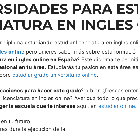
RSIDADES PARA
ES
IATURA EN INGLES
les online
pero quieres saber más sobre esta formació
ura en ingles online en España
? Este diploma te permit
esional en tu área
. Estudiarás tu pasión en esta área es
sobre
estudiar grado universitario online
.
icaciones para hacer este grado
? o bien ¿Deseas enter
licenciatura en ingles online? Averigua todo lo que pre
er la escuela que te interese
aquí, en
estudiar online
.
en tu futuro.
ras dure la ejecución de la