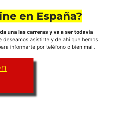
line en España?
da una las carreras y va a ser todavía
ne deseamos asistirte y de ahí que hemos
ra informarte por teléfono o bien mail.
en
na
as varían