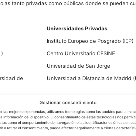
cía
olas tanto privadas como públicas donde se pueden cur
dad de Almería
Universidades Privadas
dad de Cádiz
Instituto Europeo de Posgrado (IEP)
idad de Córdoba
L)
Centro Universitario CESINE
dad de Granada
Universidad de San Jorge
ersidad de
Universidad a Distancia de Madrid 
dad de Huelva
dad Internacional de Andalucía
Universidad Aula Interactiva
Gestionar consentimiento
dad de Jaén
CCC - Centro de Estudios a Distanci
er las mejores experiencias, utilizamos tecnologías como las cookies para almac
a información del dispositivo. El consentimiento de estas tecnologías nos permiti
atos como el comportamiento de navegación o las identificaciones únicas en este
Escuela de Organización Industrial (
dad de Málaga
r o retirar el consentimiento, puede afectar negativamente a ciertas característ
UNIR - La Universidad en Internet