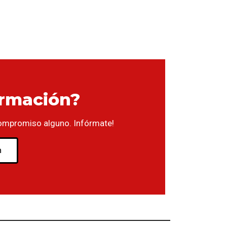
ormación?
ompromiso alguno. Infórmate!
n