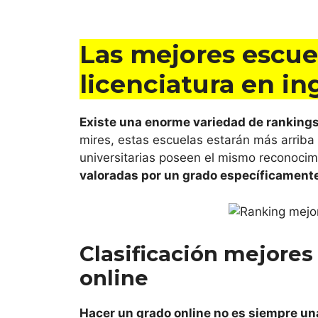
IE Unive
Universi
Las mejores escuel
Universi
licenciatura en in
Univers
Existe una enorme variedad de rankings
mires, estas escuelas estarán más arriba 
Universi
universitarias poseen el mismo reconocim
valoradas por un grado específicamente,
Catalu
Universi
Clasificación mejores
Univers
online
Universi
Hacer un grado online no es siempre una