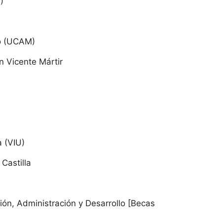
)
io (UCAM)
n Vicente Mártir
a (VIU)
 Castilla
ión, Administración y Desarrollo [Becas