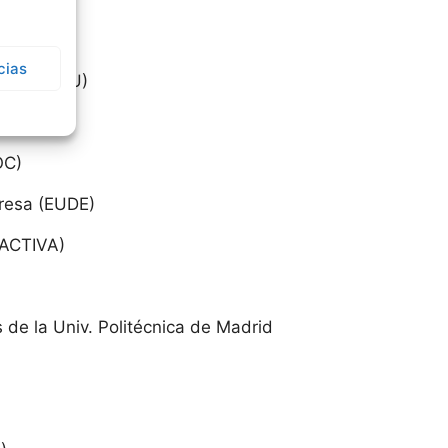
r (IUSC)
cias
arios (IAEU)
OC)
resa (EUDE)
IACTIVA)
de la Univ. Politécnica de Madrid