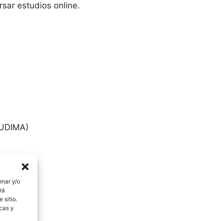
sar estudios online.
(UDIMA)
a
enar y/o
rá
 sitio.
EOI)
icas y