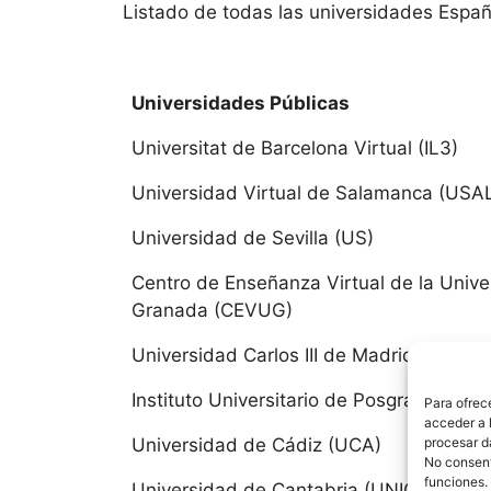
Andalu
Listado de todas las universidades Españ
Universi
Universidades Públicas
Universi
Universitat de Barcelona Virtual (IL3)
Univers
Universidad Virtual de Salamanca (USA
Universi
Universidad de Sevilla (US)
Centro de Enseñanza Virtual de la Univ
Universi
Granada (CEVUG)
Universi
Universidad Carlos III de Madrid
Universi
Instituto Universitario de Posgrado (IUP)
Para ofrec
acceder a l
procesar d
Universidad de Cádiz (UCA)
Universi
No consenti
funciones.
Universidad de Cantabria (UNICAN)