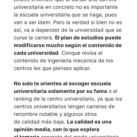
Valéncia
universitaria en concreto no es importante
la escuela universitaria que se haga, pues
Universitat de
van a ser ídem. Pero la verdad si bien no es
València
así, va a depender de la universidad que se
curse la carrera.
El plan de estudios puede
Universidad
modificarse mucho según el contenido de
cada universidad
. Conque revisa el
Cardenal Herrera
contenido de ingenieria mecanica de los
– CEU
centros las que pienses aplicar.
Universidad
No solo te orientes al escoger escuela
Católica de
universitaria solamente por su fama
o el
Valencia S.
ranking de la centro universitario, ya que los
Vicente M.
centros universitarios tengan carreras de
renombre notable y algunos otros
Extremadura
de calidad más baja.
La calidad es una
opinión media, con lo que explora