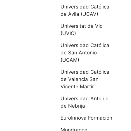
Católica de Ávila
Universidad Católica
de Ávila (UCAV)
Universidad
Universitat de Vic
Europea Miguel
(UVIC)
de Cervantes
Universidad Católica
IE Universidad
de San Antonio
(UCAM)
Universidad de
Universidad Católica
León
de Valencia San
Vicente Mártir
Universidad
Pontificia de
Universidad Antonio
Salamanca
de Nebrija
EuroInnova Formación
Universidad de
Salamanca
Mondragon