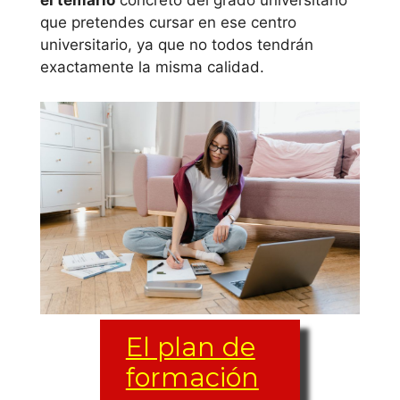
el temario
concreto del grado universitario
Universidad de
que pretendes cursar en ese centro
Extremadura
universitario, ya que no todos tendrán
exactamente la misma calidad.
Galicia
Universidad de A
Coruña
Universidad de
Santiago de
Compostela
Universidad de
de Vigo
El plan de
Islas Baleares
formación