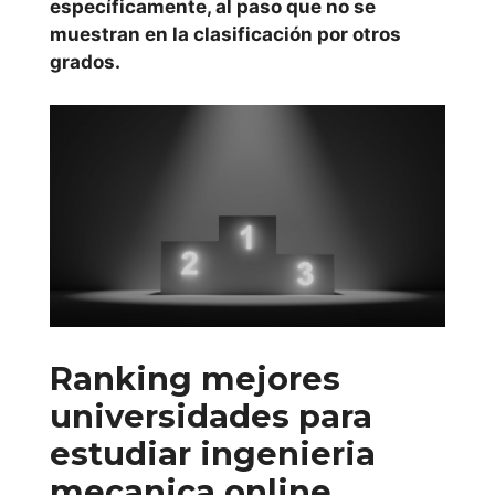
específicamente, al paso que no se
Universidad
muestran en la clasificación por otros
Ramón Llull
grados.
Universidad
Rovira i Virgili
Universidad de
Vic
Comunidad de
Madrid
Ranking mejores
Universidad
universidades para
Alfonso X El
estudiar ingenieria
Sabio
mecanica online