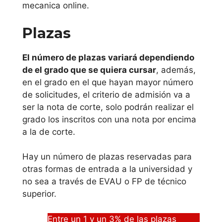
des
mecanica online.
Plazas
Te anexamos ahora
un listado de
El número de plazas variará dependiendo
universidades
de el grado que se quiera cursar
, además,
donde puedes
en el grado en el que hayan mayor número
estudiar ingenieria
de solicitudes, el criterio de admisión va a
mecanica on line sin
ser la nota de corte, solo podrán realizar el
que lo tengas que
grado los inscritos con una nota por encima
hacer de forma
a la de corte.
presencial, si bien
no siempre todos y
Hay un número de plazas reservadas para
cada uno de los
otras formas de entrada a la universidad y
grados son factibles
no sea a través de EVAU o FP de técnico
de hacerse on line
superior.
debido a que
pueden haber
Entre un 1 y un 3% de las plazas
prácticas.