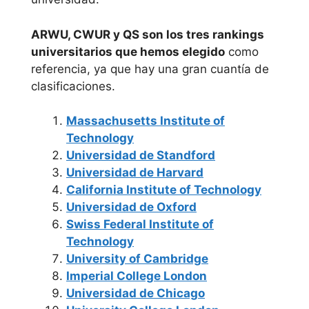
Madrid
(UDIMA)
Universidad
ARWU, CWUR y QS son los tres rankings
IMF Business
Nacional de
universitarios que hemos elegido
como
School
referencia, ya que hay una gran cuantía de
Educación a
clasificaciones.
Distancia U.N.E.D
Massachusetts Institute of
Universidad
Technology
Politécnica de
Universidad de Standford
Madrid
Universidad de Harvard
California Institute of Technology
Universidad
Universidad de Oxford
Pontificia
Swiss Federal Institute of
Technology
Comillas
University of Cambridge
Imperial College London
Universidad Rey
Universidad de Chicago
Juan Carlos