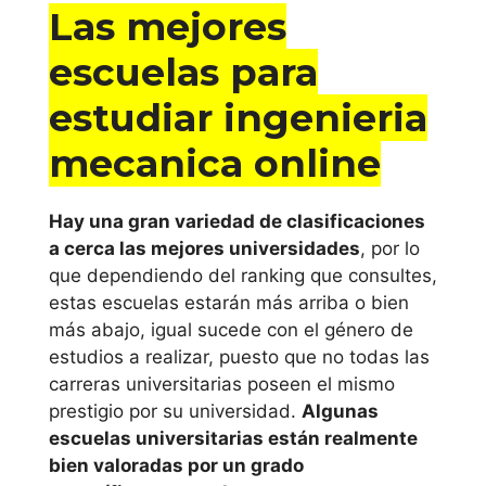
Universidad de
Las mejores
Girona
escuelas para
Universidad
estudiar ingenieria
Internacional de
mecanica online
Cataluña
Universitat de
Hay una gran variedad de clasificaciones
Lleida
a cerca las mejores universidades
, por lo
que dependiendo del ranking que consultes,
Universitat
estas escuelas estarán más arriba o bien
Oberta de
más abajo, igual sucede con el género de
estudios a realizar, puesto que no todas las
Catalunya
carreras universitarias poseen el mismo
prestigio por su universidad.
Algunas
Universidad
escuelas universitarias están realmente
Pompeu Fabra
bien valoradas por un grado