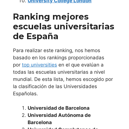
University College London
Universidad San
Ranking mejores
Pablo C.E.U.
escuelas universitarias
Comunidad
de España
Foral de
Para realizar este ranking, nos hemos
Navarra
basado en los rankings proporcionadas
por
top universities
en el que evalúan a
Universidad de
todas las escuelas universitarias a nivel
Navarra
mundial. De esta lista, hemos escogido por
la clasificación de las Universidades
Universidad
Españolas.
Pública de
Universidad de Barcelona
Navarra
Universidad Autónoma de
Barcelona
Comunidad