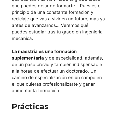
que puedes dejar de formarte… Pues es el
Universidad del
principio de una constante formación y
País Vasco
reciclaje que vas a vivir en un futuro, mas ya
antes de avanzarnos… Veremos qué
Principado de
puedes estudiar tras tu grado en ingenieria
mecanica.
Asturias
La maestría es una formación
Universidad de
suplementaria
y de especialidad, además,
Oviedo
de un paso previo y también indispensable
a la horaa de efectuar un doctorado. Un
Región de
camino de especialización en un campo en
Murcia
el que quieras profesionalizarte y ganar
aumentar la formación.
Universidad
Prácticas
Politécnica de
Cartagena