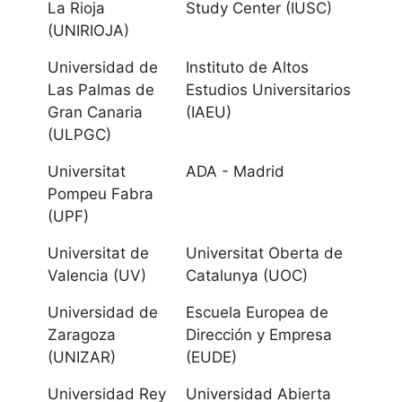
La Rioja
Study Center (IUSC)
(UNIRIOJA)
Universidad de
La Laguna
Universidad de
Instituto de Altos
Las Palmas de
Estudios Universitarios
Universidad de
Gran Canaria
(IAEU)
Las Palmas de
(ULPGC)
Gran Canaria
Universitat
ADA - Madrid
Pompeu Fabra
Cantabria
(UPF)
Universitat de
Universitat Oberta de
Universidad de
Valencia (UV)
Catalunya (UOC)
Cantabria
Universidad de
Escuela Europea de
Universidad
Zaragoza
Dirección y Empresa
Internacional
(UNIZAR)
(EUDE)
Menéndez
Universidad Rey
Universidad Abierta