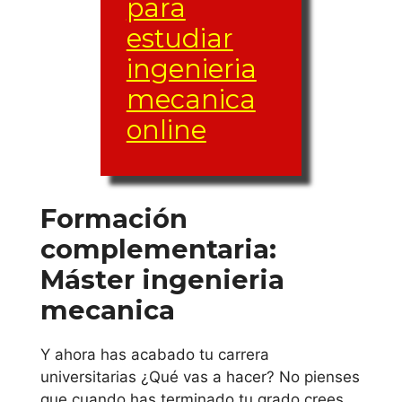
para
Universitat de las
estudiar
Illes Balears
ingenieria
La Rioja
mecanica
online
Universidad de
La Rioja
País Vasco
Formación
complementaria:
Universidad
Máster ingenieria
Mondragon
mecanica
Unibertsitatea
Y ahora has acabado tu carrera
Universidad de
universitarias ¿Qué vas a hacer? No pienses
Deusto
que cuando has terminado tu grado crees