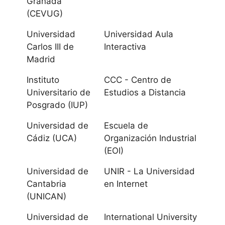
Granada
Málaga
(CEVUG)
Universidad
Universidad
Universidad Aula
Pablo de Olavide
Carlos III de
Interactiva
Madrid
Universidad de
Instituto
CCC - Centro de
Sevilla
Universitario de
Estudios a Distancia
Posgrado (IUP)
Aragón
Universidad de
Escuela de
Universidad de
Cádiz (UCA)
Organización Industrial
Zaragoza
(EOI)
Universidad de
UNIR - La Universidad
Universidad San
Cantabria
en Internet
Jorge
(UNICAN)
Canarias
Universidad de
International University