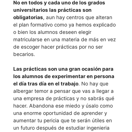
No en todos y cada uno de los grados
universitarios las prácticas son
Universidad
obligatorias
, aun hay centros que alteran
Católica San
el plan formativo como ya hemos explicado
Antonio de
o bien los alumnos deseen elegir
Murcia
matricularse en una materia de más en vez
de escoger hacer prácticas por no ser
Universidad de
becarios.
Murcia
Las prácticas son una gran ocasión para
Dónde
los alumnos de experimentar en persona
el día tras día en el trabajo
. No hay que
estudiar
albergar temor a pensar que vas a llegar a
ingenieria
una empresa de prácticas y no sabrás qué
mecanica
hacer. Abandona ese miedo y úsalo como
una enorme oportunidad de aprender y
online:
aumentar tu pericia que te serán útiles en
Universida
un futuro después de estudiar ingenieria