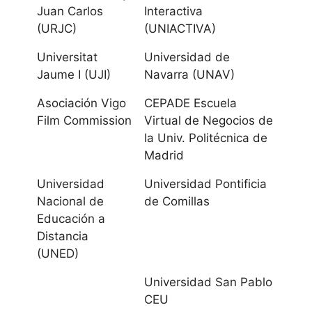
Pelayo UIMP
Juan Carlos
Interactiva
(URJC)
(UNIACTIVA)
Castilla La
Universitat
Universidad de
Mancha
Jaume I (UJI)
Navarra (UNAV)
Universidad de
Asociación Vigo
CEPADE Escuela
Film Commission
Virtual de Negocios de
Castilla-La
la Univ. Politécnica de
Mancha
Madrid
Castilla y
Universidad
Universidad Pontificia
Nacional de
de Comillas
León
Educación a
Distancia
Universidad de
(UNED)
Burgos
Universidad San Pablo
Universidad
CEU