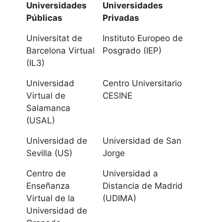
Universidades
Universidades
Córdoba
Públicas
Privadas
Universidad de
Universitat de
Instituto Europeo de
Granada
Barcelona Virtual
Posgrado (IEP)
(IL3)
Universidad de
Universidad
Centro Universitario
Huelva
Virtual de
CESINE
Salamanca
Universidad
(USAL)
Internacional de
Universidad de
Universidad de San
Andalucía
Sevilla (US)
Jorge
Universidad de
Centro de
Universidad a
Jaén
Enseñanza
Distancia de Madrid
Virtual de la
(UDIMA)
Universidad de
Universidad de