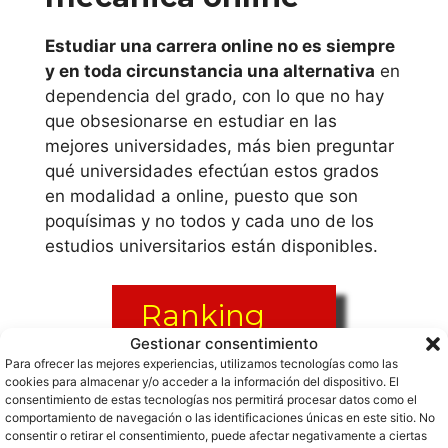
Universidad de
Alcalá
Estudiar una carrera online no es siempre
y en toda circunstancia una alternativa
en
Universidad
dependencia del grado, con lo que no hay
Antonio de
que obsesionarse en estudiar en las
mejores universidades, más bien preguntar
Nebrija
qué universidades efectúan estos grados
en modalidad a online, puesto que son
Universidad
poquísimas y no todos y cada uno de los
Autónoma de
estudios universitarios están disponibles.
Madrid
Universidad
Ranking
Camilo José Cela
Universida
Gestionar consentimiento
Para ofrecer las mejores experiencias, utilizamos tecnologías como las
des
cookies para almacenar y/o acceder a la información del dispositivo. El
Universidad
consentimiento de estas tecnologías nos permitirá procesar datos como el
estudiar
Carlos III de
comportamiento de navegación o las identificaciones únicas en este sitio. No
consentir o retirar el consentimiento, puede afectar negativamente a ciertas