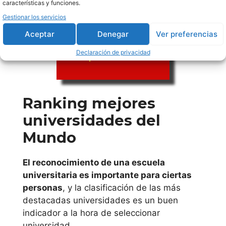
ingenieria
Madrid
características y funciones.
mecanica
Gestionar los servicios
Universidad
online
Aceptar
Denegar
Ver preferencias
Complutense de
Españolas
Declaración de privacidad
Madrid
Universidad a
Distancia de
Ranking mejores
Escuela
Madrid
Europea de
universidades del
Dirección y
Mundo
Universidad
Empresa
(EUDE)
Europea de
El reconocimiento de una escuela
Universidad
Madrid
universitaria es importante para ciertas
de Zaragoza
personas
, y la clasificación de las más
(UNIZAR)
Universidad
destacadas universidades es un buen
Universidad
Francisco de
indicador a la hora de seleccionar
online de
Vitoria
universidad.