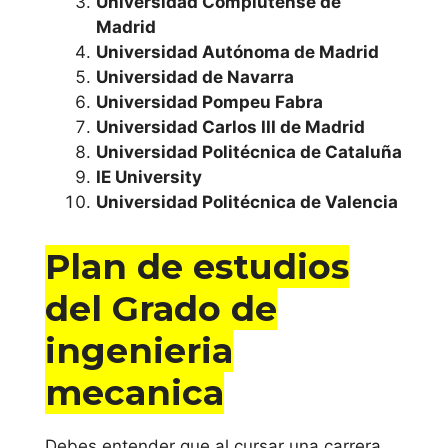
Universidad Complutense de
Valenciana
Madrid
Universidad Autónoma de Madrid
Universidad de
Universidad de Navarra
Universidad Pompeu Fabra
Alicante
Universidad Carlos III de Madrid
Universidad Politécnica de Cataluña
Universitat
IE University
Jaume I de
Universidad Politécnica de Valencia
Castellón
Plan de estudios
Universidad
Miguel
del Grado de
Hernández de
ingenieria
Elche
mecanica
Universidad
Politécnica de
Debes entender que al cursar una carrera