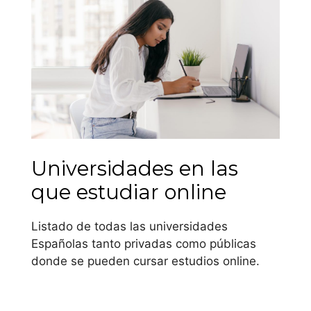
(créditos ETCS)
varía de una
universidad a otra,
de la misma forma
que las materias
optativas varían
igual.
Andalucía
Universidades en las
que estudiar online
Universidad de
Almería
Listado de todas las universidades
Españolas tanto privadas como públicas
Universidad de
donde se pueden cursar estudios online.
Cádiz
Universidad de