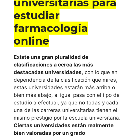
universitarias para
Barcelona
estudiar
Universidad de
farmacologia
Barcelona
online
Universidad de
Girona
Existe una gran pluralidad de
Universidad
clasificaciones a cerca las más
destacadas universidades
, con lo que en
Internacional de
dependencia de la clasificación que mires,
Cataluña
estas universidades estarán más arriba o
bien más abajo, al igual pasa con el tipo de
Universitat de
estudio a efectuar, ya que no todas y cada
Lleida
una de las carreras universitarias tienen el
mismo prestigio por la escuela universitaria.
Universitat
Ciertas universidades están realmente
Oberta de
bien valoradas por un grado