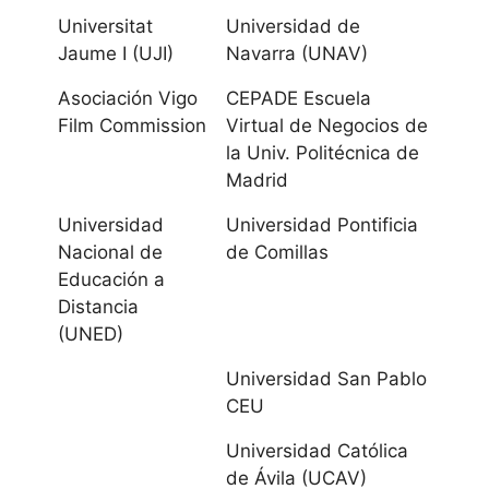
Universitat
Universidad de
Universidad
Jaume I (UJI)
Navarra (UNAV)
Internacional
Asociación Vigo
CEPADE Escuela
Menéndez
Film Commission
Virtual de Negocios de
Pelayo UIMP
la Univ. Politécnica de
Madrid
Castilla La
Universidad
Universidad Pontificia
Mancha
Nacional de
de Comillas
Educación a
Universidad de
Distancia
(UNED)
Castilla-La
Mancha
Universidad San Pablo
CEU
Castilla y
Universidad Católica
León
de Ávila (UCAV)