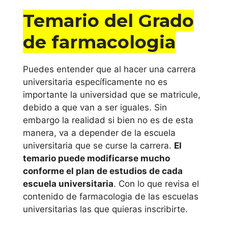
Universidad
Temario del Grado
Pública de
Navarra
de farmacologia
Comunidad
Puedes entender que al hacer una carrera
Valenciana
universitaria específicamente no es
importante la universidad que se matricule,
Universidad de
debido a que van a ser iguales. Sin
embargo la realidad si bien no es de esta
Alicante
manera, va a depender de la escuela
universitaria que se curse la carrera.
El
Universitat
temario puede modificarse mucho
Jaume I de
conforme el plan de estudios de cada
Castellón
escuela universitaria
. Con lo que revisa el
contenido de farmacologia de las escuelas
Universidad
universitarias las que quieras inscribirte.
Miguel