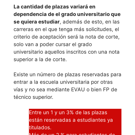
Murcia
La cantidad de plazas variará en
dependencia de el grado universitario que
Universidad
se quiera estudiar
, además de esto, en las
Politécnica de
carreras en el que tenga más solicitudes, el
Cartagena
criterio de aceptación será la nota de corte,
solo van a poder cursar el grado
Universidad
universitario aquellos inscritos con una nota
superior a la de corte.
Católica San
Antonio de
Existe un número de plazas reservadas para
Murcia
entrar a la escuela universitaria por otras
vías y no sea mediante EVAU o bien FP de
Universidad de
técnico superior.
Murcia
Entre un 1 y un 3% de las plazas
Univeridad
están reservadas a estudiantes ya
es dónde
titulados.
Más de un 2 % para estudiantes de