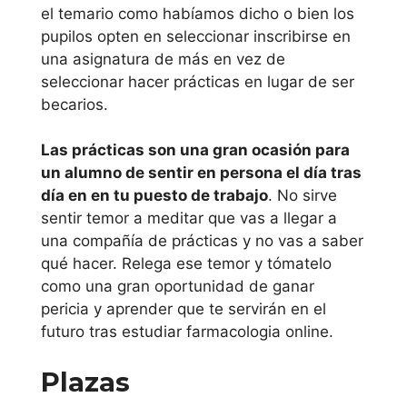
Mondragon
el temario como habíamos dicho o bien los
Unibertsitatea
pupilos opten en seleccionar inscribirse en
una asignatura de más en vez de
Universidad de
seleccionar hacer prácticas en lugar de ser
Deusto
becarios.
Universidad del
Las prácticas son una gran ocasión para
un alumno de sentir en persona el día tras
País Vasco
día en en tu puesto de trabajo
. No sirve
sentir temor a meditar que vas a llegar a
Principado de
una compañía de prácticas y no vas a saber
Asturias
qué hacer. Relega ese temor y tómatelo
como una gran oportunidad de ganar
Universidad de
pericia y aprender que te servirán en el
futuro tras estudiar farmacologia online.
Oviedo
Plazas
Región de