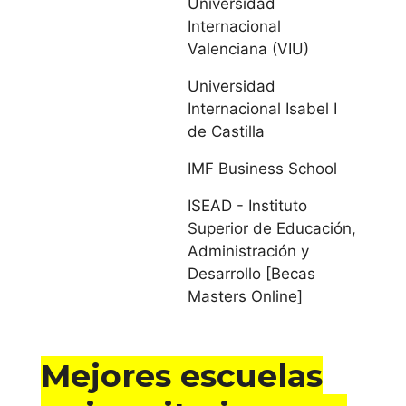
Universidad
Pontificia de
Internacional
Salamanca
Valenciana (VIU)
Universidad de
Universidad
Internacional Isabel I
Salamanca
de Castilla
Universidad de
IMF Business School
Valladolid
ISEAD - Instituto
Superior de Educación,
Cataluña
Administración y
Desarrollo [Becas
Universitat Abat
Masters Online]
Oliba CEU
Universidad
Mejores escuelas
Autónoma de