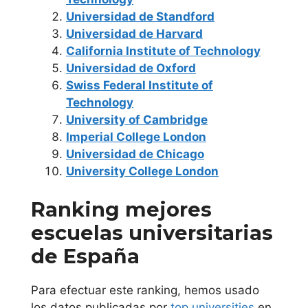
Madrid
Universidad de Standford
Universidad de Harvard
Universidad
California Institute of Technology
Francisco de
Universidad de Oxford
Vitoria
Swiss Federal Institute of
Technology
Universidad
University of Cambridge
Imperial College London
Nacional de
Universidad de Chicago
Educación a
University College London
Distancia U.N.E.D
Ranking mejores
Universidad
escuelas universitarias
Politécnica de
de España
Madrid
Para efectuar este ranking, hemos usado
Universidad
los datos publicadas por
top universities
en