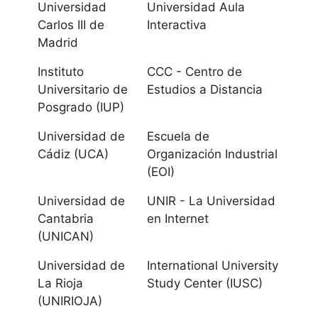
Universidad
Universidad Aula
Universidad de
Carlos III de
Interactiva
Jaén
Madrid
Instituto
CCC - Centro de
Universidad de
Universitario de
Estudios a Distancia
Málaga
Posgrado (IUP)
Universidad
Universidad de
Escuela de
Pablo de Olavide
Cádiz (UCA)
Organización Industrial
(EOI)
Universidad de
Universidad de
UNIR - La Universidad
Sevilla
Cantabria
en Internet
(UNICAN)
Aragón
Universidad de
International University
La Rioja
Study Center (IUSC)
Universidad de
(UNIRIOJA)
Zaragoza