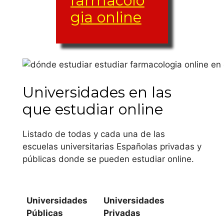
farmacolo
gia online
El grupo de materias
y créditos (créditos
Universidades en las
ETCS) puede variar
de una carrera a la
que estudiar online
otra, de misma
forma que las
Listado de todas y cada una de las
materias optativas
escuelas universitarias Españolas privadas y
varían también.
públicas donde se pueden estudiar online.
Andalucía
Universidades
Universidades
Universidad de
Públicas
Privadas
Almería