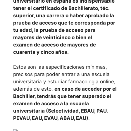
universitario en españa es indispensable
posibles de realizar
tener el certificado de Bachillerato, téc.
online ya que
superior, una carrera o haber aprobado la
pueden existir
prueba de acceso que te corresponda por
prácticas.
tu edad, la prueba de acceso para
mayores de veinticinco o bien el
Uned
examen de acceso de mayores de
cuarenta y cinco años.
Alternativa
s y cursos
Estos son las especificaciones mínimas,
precisos para poder entrar a una escuela
de
universitaria y estudiar farmacologia online,
farmacolo
además de esto,
en caso de acceder por el
gia
Bachiller, tendrás que tener superado el
examen de acceso a la escuela
universitaria (Selectividad, EBAU, PAU,
emagister
PEVAU, EAU, EVAU, ABAU, EAU)
.
Cursos CCC