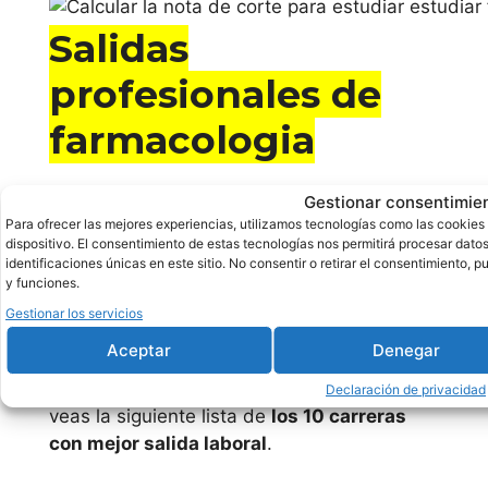
Salidas
profesionales de
farmacologia
Es realmente posible que aparezca el
Gestionar consentimie
dilema de si formarte en algo que te deseas
Para ofrecer las mejores experiencias, utilizamos tecnologías como las cookies
dispositivo. El consentimiento de estas tecnologías nos permitirá procesar da
o bien algo con una buena salida
identificaciones únicas en este sitio. No consentir o retirar el consentimiento, 
laboral.
No todas y cada una de las carreas
y funciones.
universitarias al ser finalizada poseen el
Gestionar los servicios
mismo número de demanda laboral
, con lo
Aceptar
Denegar
que ya antes de ponerte a estudiar
farmacologia online, es recomendable que
Declaración de privacidad
veas la siguiente lista de
los 10 carreras
con mejor salida laboral
.