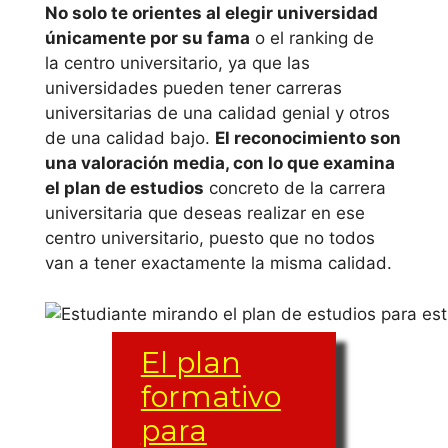
Hernández de
No solo te orientes al elegir universidad
únicamente por su fama
o el ranking de
Elche
la centro universitario, ya que las
universidades pueden tener carreras
Universidad
universitarias de una calidad genial y otros
Politécnica de
de una calidad bajo.
El reconocimiento son
Valéncia
una valoración media, con lo que examina
el plan de estudios
concreto de la carrera
Universitat de
universitaria que deseas realizar en ese
València
centro universitario, puesto que no todos
van a tener exactamente la misma calidad.
Universidad
Cardenal Herrera
– CEU
El plan
Universidad
formativo
Católica de
para