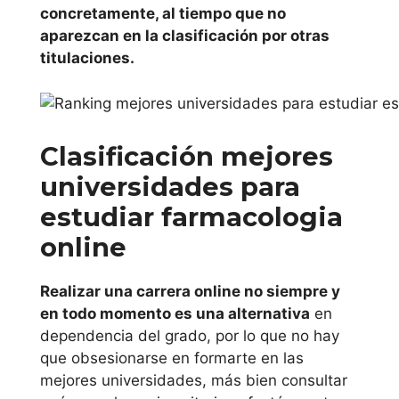
Catalunya
concretamente, al tiempo que no
aparezcan en la clasificación por otras
Universidad
titulaciones.
Pompeu Fabra
Universidad
Clasificación mejores
Ramón Llull
universidades para
Universidad
estudiar farmacologia
Rovira i Virgili
online
Universidad de
Realizar una carrera online no siempre y
Vic
en todo momento es una alternativa
en
dependencia del grado, por lo que no hay
Comunidad de
que obsesionarse en formarte en las
Madrid
mejores universidades, más bien consultar