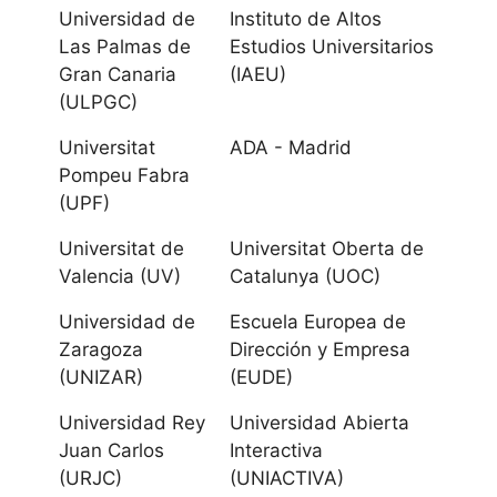
Universidad de
Instituto de Altos
Universidad San
Las Palmas de
Estudios Universitarios
Jorge
Gran Canaria
(IAEU)
(ULPGC)
Canarias
Universitat
ADA - Madrid
Pompeu Fabra
Universidad de
(UPF)
La Laguna
Universitat de
Universitat Oberta de
Universidad de
Valencia (UV)
Catalunya (UOC)
Las Palmas de
Universidad de
Escuela Europea de
Gran Canaria
Zaragoza
Dirección y Empresa
(UNIZAR)
(EUDE)
Cantabria
Universidad Rey
Universidad Abierta
Juan Carlos
Interactiva
Universidad de
(URJC)
(UNIACTIVA)
Cantabria