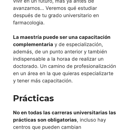
vivir en un futuro, mas ya antes de
Universidad de
avanzarnos… Veremos qué estudiar
de Vigo
después de tu grado universitario en
farmacologia.
Islas Baleares
La maestría puede ser una capacitación
Universitat de las
complementaria
y de especialización,
además, de un punto anterior y también
Illes Balears
indispensable a la horaa de realizar un
doctorado. Un camino de profesionalización
La Rioja
en un área en la que quieras especializarte
y tener más capacitación.
Universidad de
La Rioja
Prácticas
País Vasco
No en todas las carreras universitarias las
prácticas son obligatorias
, incluso hay
Universidad
centros que pueden cambian