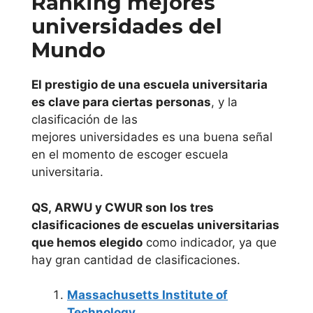
Ranking mejores
Camilo José Cela
Universitario
universidades del
de Posgrado
Mundo
Universidad
(IUP)
Universidad
Carlos III de
El prestigio de una escuela universitaria
Católica de
Madrid
es clave para ciertas personas
, y la
Valencia San
clasificación de las
Vicente Mártir
Universidad
mejores universidades es una buena señal
International
Complutense de
en el momento de escoger escuela
University
Madrid
universitaria.
Study Center
(IUSC)
Universidad a
QS, ARWU y CWUR son los tres
Distancia de
clasificaciones de escuelas universitarias
que hemos elegido
como indicador, ya que
Madrid
hay gran cantidad de clasificaciones.
Universidad
Massachusetts Institute of
Europea de
Technology