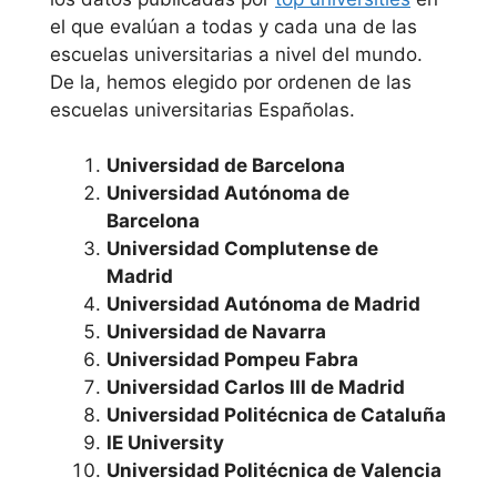
Pontificia
el que evalúan a todas y cada una de las
Comillas
escuelas universitarias a nivel del mundo.
De la, hemos elegido por ordenen de las
Universidad Rey
escuelas universitarias Españolas.
Juan Carlos
Universidad de Barcelona
Universidad San
Universidad Autónoma de
Pablo C.E.U.
Barcelona
Universidad Complutense de
Comunidad
Madrid
Universidad Autónoma de Madrid
Foral de
Universidad de Navarra
Navarra
Universidad Pompeu Fabra
Universidad Carlos III de Madrid
Universidad de
Universidad Politécnica de Cataluña
IE University
Navarra
Universidad Politécnica de Valencia