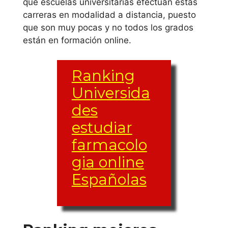
qué escuelas universitarias efectúan estas
Universidad
carreras en modalidad a distancia, puesto
que son muy pocas y no todos los grados
Alfonso X El
están en formación online.
Sabio
Universidad de
Ranking
Alcalá
Universida
des
Universidad
estudiar
Antonio de
farmacolo
Nebrija
gia online
Universidad
Españolas
Autónoma de
Madrid
Universidad
Instituto