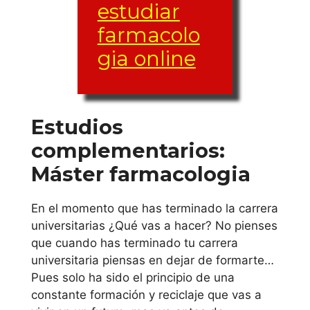
Valencia S.
estudiar
Vicente M.
farmacolo
gia online
Extremadura
Universidad de
Extremadura
Estudios
complementarios:
Galicia
Máster farmacologia
Universidad de A
En el momento que has terminado la carrera
Coruña
universitarias ¿Qué vas a hacer? No pienses
que cuando has terminado tu carrera
Universidad de
universitaria piensas en dejar de formarte…
Santiago de
Pues solo ha sido el principio de una
Compostela
constante formación y reciclaje que vas a