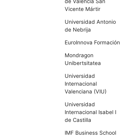
de Valencia San
Católica de Ávila
Vicente Mártir
Universidad
Universidad Antonio
Europea Miguel
de Nebrija
de Cervantes
EuroInnova Formación
IE Universidad
Mondragon
Unibertsitatea
Universidad de
Universidad
León
Internacional
Valenciana (VIU)
Universidad
Pontificia de
Universidad
Salamanca
Internacional Isabel I
de Castilla
Universidad de
IMF Business School
Salamanca