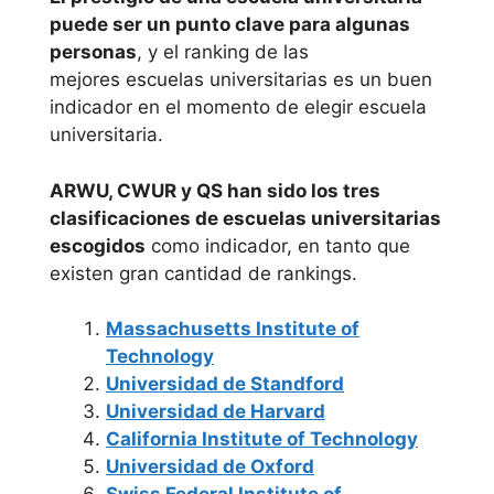
puede ser un punto clave para algunas
Universitat
Universidad
personas
, y el ranking de las
Pompeu
mejores escuelas universitarias es un buen
Fabra (UPF)
Complutense de
indicador en el momento de elegir escuela
CCC – Centro
Madrid
universitaria.
de Estudios
online
Universidad a
ARWU, CWUR y QS han sido los tres
Distancia de
clasificaciones de escuelas universitarias
Madrid
escogidos
como indicador, en tanto que
existen gran cantidad de rankings.
Universidad
Europea de
Massachusetts Institute of
Technology
Madrid
Universidad de Standford
Universidad de Harvard
Universidad
California Institute of Technology
Francisco de
Universidad de Oxford
Vitoria