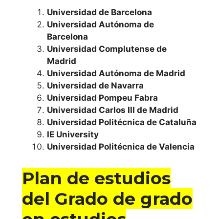
Universidad de Barcelona
Universidad San
Universidad Autónoma de
Pablo C.E.U.
Barcelona
Universidad Complutense de
Comunidad
Madrid
Foral de
Universidad Autónoma de Madrid
Universidad de Navarra
Navarra
Universidad Pompeu Fabra
Universidad Carlos III de Madrid
Universidad de
Universidad Politécnica de Cataluña
Navarra
IE University
Universidad Politécnica de Valencia
Universidad
Pública de
Plan de estudios
Navarra
del Grado de grado
Comunidad