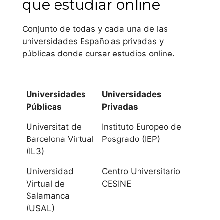
que estudiar online
de una escuela
universitaria a la
Conjunto de todas y cada una de las
otra, de misma
universidades Españolas privadas y
forma que las
públicas donde cursar estudios online.
asignaturas de libre
elección varían
también.
Universidades
Universidades
Públicas
Privadas
Andalucía
Universitat de
Instituto Europeo de
Universidad de
Barcelona Virtual
Posgrado (IEP)
Almería
(IL3)
Universidad
Centro Universitario
Universidad de
Virtual de
CESINE
Cádiz
Salamanca
(USAL)
Universidad de