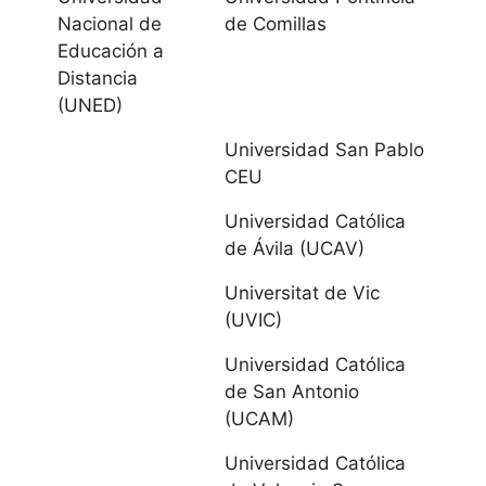
Pelayo UIMP
Nacional de
de Comillas
Educación a
Castilla La
Distancia
Mancha
(UNED)
Universidad San Pablo
Universidad de
CEU
Castilla-La
Mancha
Universidad Católica
de Ávila (UCAV)
Castilla y
Universitat de Vic
León
(UVIC)
Universidad Católica
Universidad de
de San Antonio
Burgos
(UCAM)
Universidad
Universidad Católica