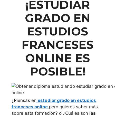
¡
ESTUDIAR
GRADO EN
ESTUDIOS
FRANCESES
ONLINE
ES
POSIBLE!
¿Piensas en
estudiar grado en estudios
franceses online
pero quieres saber más
sobre esta formación? o ¿Cuáles son
las