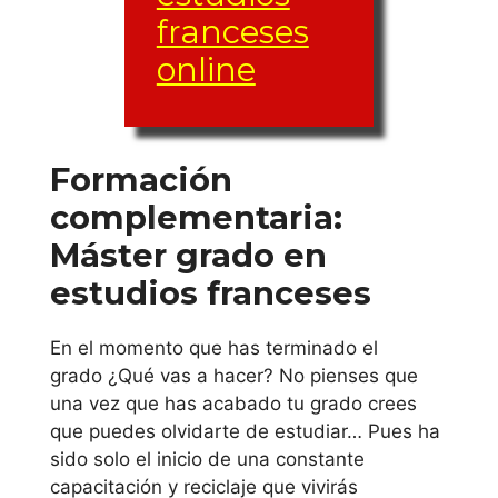
Universidad de
franceses
Extremadura
online
Galicia
Universidad de A
Formación
Coruña
complementaria:
Universidad de
Máster grado en
Santiago de
estudios franceses
Compostela
En el momento que has terminado el
Universidad de
grado ¿Qué vas a hacer? No pienses que
de Vigo
una vez que has acabado tu grado crees
que puedes olvidarte de estudiar… Pues ha
Islas Baleares
sido solo el inicio de una constante
capacitación y reciclaje que vivirás