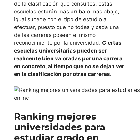
Universidad de
de la clasificación que consultes, estas
Girona
escuelas estarán más arriba o más abajo,
igual sucede con el tipo de estudio a
Universidad
efectuar, puesto que no todas y cada una
Internacional de
de las carreras poseen el mismo
reconocimiento por la universidad.
Ciertas
Cataluña
escuelas universitarias pueden ser
realmente bien valoradas por una carrera
Universitat de
en concreto, al tiempo que no se dejan ver
Lleida
en la clasificación por otras carreras.
Universitat
Oberta de
Catalunya
Ranking mejores
Universidad
universidades para
Pompeu Fabra
estudiar grado en