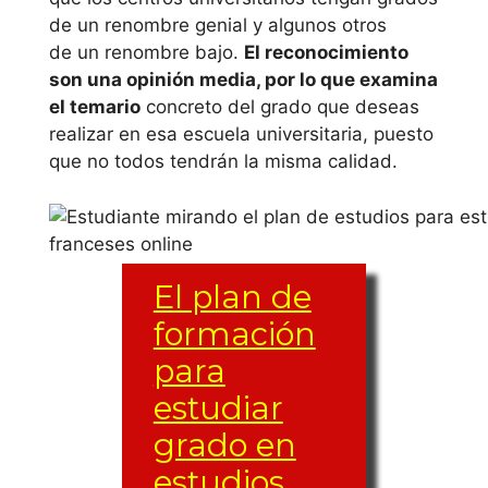
Valéncia
de un renombre genial y algunos otros
de un renombre bajo.
El reconocimiento
Universitat de
son una opinión media, por lo que examina
València
el temario
concreto del grado que deseas
realizar en esa escuela universitaria, puesto
Universidad
que no todos tendrán la misma calidad.
Cardenal Herrera
– CEU
Universidad
El plan de
Católica de
formación
Valencia S.
para
Vicente M.
estudiar
Extremadura
grado en
estudios