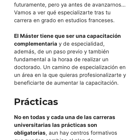
futuramente, pero ya antes de avanzarnos…
Universitat de las
Vamos a ver qué especializarte tras tu
Illes Balears
carrera en grado en estudios franceses.
La Rioja
El Máster tiene que ser una capacitación
complementaria
y de especialidad,
Universidad de
además, de un paso previo y también
La Rioja
fundamental a la horaa de realizar un
doctorado. Un camino de especialización en
País Vasco
un área en la que quieras profesionalizarte y
beneficiarte de aumentar la capacitación.
Universidad
Prácticas
Mondragon
Unibertsitatea
No en todas y cada una de las carreras
Universidad de
universitarias las prácticas son
obligatorias
, aun hay centros formativos
Deusto