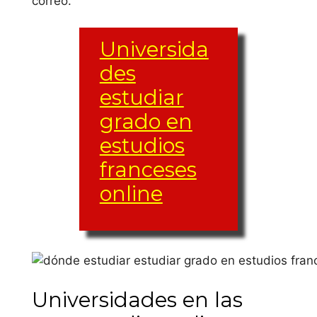
correo.
Universida
des
estudiar
grado en
estudios
franceses
online
El grupo de
asignaturas y
Universidades en las
créditos (créditos
ETCS) puede variar