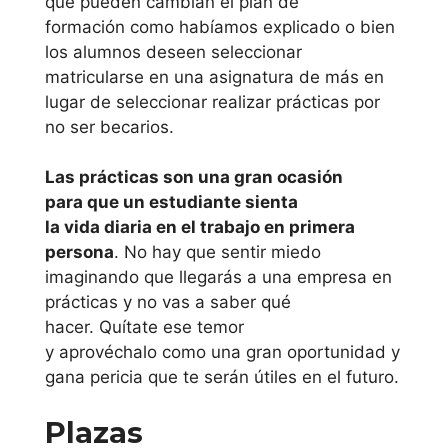
que pueden cambian el plan de
formación como habíamos explicado o bien
Universidad del
los alumnos deseen seleccionar
País Vasco
matricularse en una asignatura de más en
lugar de seleccionar realizar prácticas por
Principado de
no ser becarios.
Asturias
Las prácticas son una gran ocasión
Universidad de
para que un estudiante sienta
la vida diaria en el trabajo en primera
Oviedo
persona
. No hay que sentir miedo
imaginando que llegarás a una empresa en
Región de
prácticas y no vas a saber qué
Murcia
hacer. Quítate ese temor
y aprovéchalo como una gran oportunidad y
Universidad
gana pericia que te serán útiles en el futuro.
Politécnica de
Plazas
Cartagena