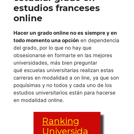
Universidad
estudios franceses
Ramón Llull
online
Universidad
Hacer un grado online no es siempre y en
Rovira i Virgili
todo momento una opción
en dependencia
del grado, por lo que no hay que
Universidad de
obsesionarse en formarte en las mejores
Vic
universidades, más bien preguntar
qué escuelas universitarias realizan estas
Comunidad de
carreras en modalidad a on line, ya que son
poquísimas y no todos y cada uno de los
Madrid
estudios universitarios están para hacerse
en modalidad online.
Universidad
Alfonso X El
Ranking
Sabio
Universida