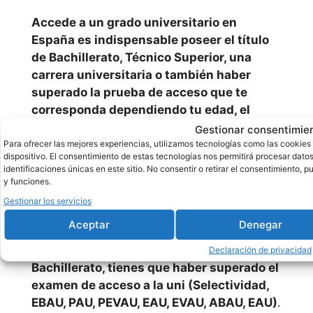
Uned
Accede a un grado universitario en
España es indispensable poseer el título
Alternativa
de Bachillerato, Técnico Superior, una
s y cursos
carrera universitaria o también haber
superado la prueba de acceso que te
de grado
corresponda dependiendo tu edad, el
en estudios
examen de acceso para personas de 25 o
Gestionar consentimie
franceses
bien el examen de acceso para
Para ofrecer las mejores experiencias, utilizamos tecnologías como las cookies
dispositivo. El consentimiento de estas tecnologías nos permitirá procesar da
mayores de 45 años.
identificaciones únicas en este sitio. No consentir o retirar el consentimiento, 
y funciones.
emagister
Son las especificaciones mínimas, precisos
Gestionar los servicios
para acceder a cualquier uni y estudiar
Cursos CCC
Aceptar
Denegar
grado en estudios franceses online, además
de esto,
en caso de acceder mediante el
Declaración de privacidad
Bachillerato, tienes que haber superado el
examen de acceso a la uni (Selectividad,
EBAU, PAU, PEVAU, EAU, EVAU, ABAU, EAU)
.