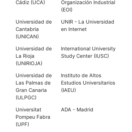
Málaga
Cádiz (UCA)
Organización Industrial
(EOI)
Universidad
Universidad de
UNIR - La Universidad
Pablo de Olavide
Cantabria
en Internet
(UNICAN)
Universidad de
Sevilla
Universidad de
International University
La Rioja
Study Center (IUSC)
Aragón
(UNIRIOJA)
Universidad de
Instituto de Altos
Universidad de
Las Palmas de
Estudios Universitarios
Zaragoza
Gran Canaria
(IAEU)
(ULPGC)
Universidad San
Universitat
ADA - Madrid
Jorge
Pompeu Fabra
(UPF)
Canarias