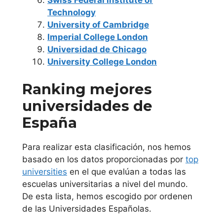
Swiss Federal Institute of
Technology
Universidad
University of Cambridge
Nacional de
Imperial College London
Educación a
Universidad de Chicago
University College London
Distancia U.N.E.D
Ranking mejores
Universidad
universidades de
Politécnica de
Madrid
España
Universidad
Para realizar esta clasificación, nos hemos
Pontificia
basado en los datos proporcionadas por
top
universities
en el que evalúan a todas las
Comillas
escuelas universitarias a nivel del mundo.
De esta lista, hemos escogido por ordenen
Universidad Rey
de las Universidades Españolas.
Juan Carlos