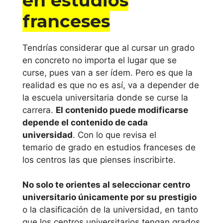
en estudios
Valenciana
franceses
Universidad de
Tendrías considerar que al cursar un grado
Alicante
en concreto no importa el lugar que se
curse, pues van a ser ídem. Pero es que la
Universitat
realidad es que no es así, va a depender de
Jaume I de
la escuela universitaria donde se curse la
Castellón
carrera.
El contenido puede modificarse
depende el contenido de cada
Universidad
universidad
. Con lo que revisa el
Miguel
temario de grado en estudios franceses de
los centros las que pienses inscribirte.
Hernández de
Elche
No solo te orientes al seleccionar centro
universitario únicamente por su prestigio
Universidad
o la clasificación de la universidad, en tanto
Politécnica de
que los centros universitarios tengan grados