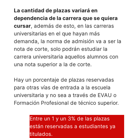
La cantidad de plazas variará en
Universidad
dependencia de la carrera que se quiera
Católica San
cursar
, además de esto, en las carreras
Antonio de
universitarias en el que hayan más
Murcia
demanda, la norma de admisión va a ser la
nota de corte, solo podrán estudiar la
Universidad de
carrera universitaria aquellos alumnos con
Murcia
una nota superior a la de corte.
Univeridad
Hay un porcentaje de plazas reservadas
para otras vías de entrada a la escuela
es dónde
universitaria y no sea a través de EVAU o
estudiar
Formación Profesional de técnico superior.
grado en
Entre un 1 y un 3% de las plazas
estudios
están reservadas a estudiantes ya
franceses
titulados.