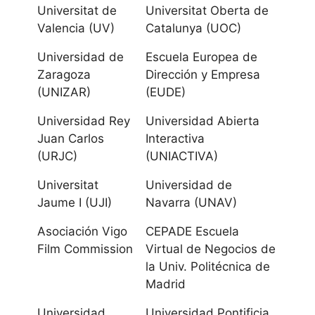
Universitat de
Universitat Oberta de
Universidad de
Valencia (UV)
Catalunya (UOC)
La Laguna
Universidad de
Escuela Europea de
Zaragoza
Dirección y Empresa
Universidad de
(UNIZAR)
(EUDE)
Las Palmas de
Universidad Rey
Universidad Abierta
Gran Canaria
Juan Carlos
Interactiva
(URJC)
(UNIACTIVA)
Cantabria
Universitat
Universidad de
Universidad de
Jaume I (UJI)
Navarra (UNAV)
Cantabria
Asociación Vigo
CEPADE Escuela
Film Commission
Virtual de Negocios de
Universidad
la Univ. Politécnica de
Internacional
Madrid
Menéndez
Universidad
Universidad Pontificia