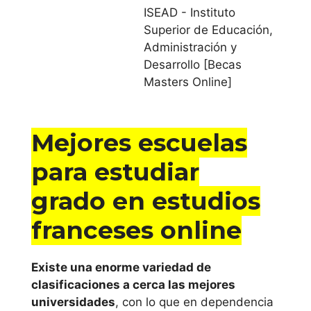
ISEAD - Instituto
Universidad de
Superior de Educación,
Administración y
Valladolid
Desarrollo [Becas
Masters Online]
Cataluña
Universitat Abat
Mejores escuelas
Oliba CEU
para estudiar
Universidad
grado en estudios
Autónoma de
Barcelona
franceses online
Universidad de
Existe una enorme variedad de
Barcelona
clasificaciones a cerca las mejores
universidades
, con lo que en dependencia