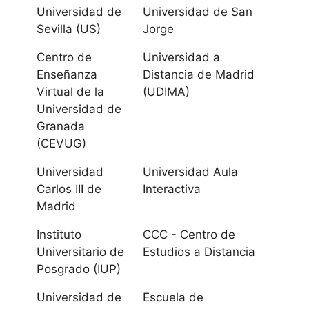
Universidad de
Universidad de San
Córdoba
Sevilla (US)
Jorge
Universidad de
Centro de
Universidad a
Granada
Enseñanza
Distancia de Madrid
Virtual de la
(UDIMA)
Universidad de
Universidad de
Huelva
Granada
(CEVUG)
Universidad
Universidad
Universidad Aula
Internacional de
Carlos III de
Interactiva
Andalucía
Madrid
Universidad de
Instituto
CCC - Centro de
Universitario de
Estudios a Distancia
Jaén
Posgrado (IUP)
Universidad de
Universidad de
Escuela de