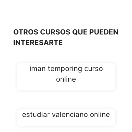
Comunidad de
Madrid
estudiar curso de
OTROS CURSOS QUE PUEDEN
cursos gratuitos
INTERESARTE
con certificado
para estudiantes
online en Alcalá
iman temporing curso
online
estudiar curso
de cursos
gratuitos con
certificado
estudiar valenciano online
para