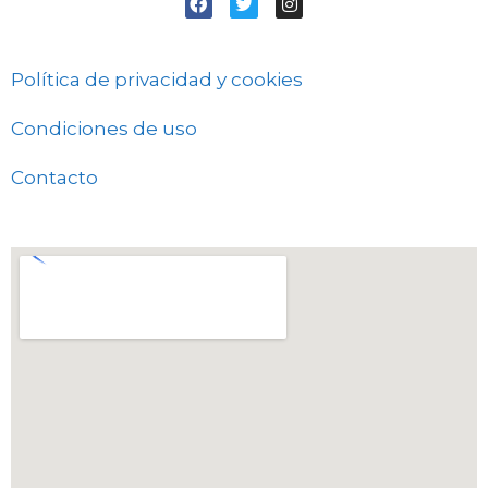
de cursos
gratuitos con
Política de privacidad y cookies
certificado
Condiciones de uso
para
Contacto
estudiantes
online en La
Rioja
estudiar curso de
cursos gratuitos
con certificado
para estudiantes
online en La
Rioja