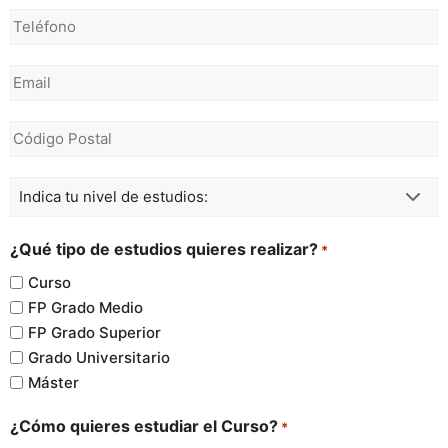
cursos gratuitos
Teléfono
con certificado
*
para estudiantes
Email
online en
*
Santiago de
Código
Compostela
Postal
*
Nivel
estudiar curso de
de
cursos gratuitos
Estudios
¿Qué tipo de estudios quieres realizar?
*
con certificado
*
Curso
para estudiantes
FP Grado Medio
online en Vigo
FP Grado Superior
Grado Universitario
estudiar curso
Máster
de cursos
¿Cómo quieres estudiar el Curso?
*