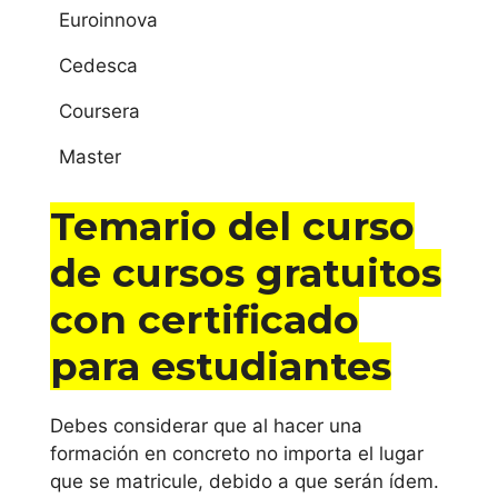
online en
Euroinnova
sidad
Canarias
Autóno
Cedesca
ma de
Barcelo
estudiar curso de
Coursera
na
cursos gratuitos
Master
con certificado
Univer
para estudiantes
sidad
Temario del curso
Compl
online en Las
de cursos gratuitos
utense
Palmas de Gran
de
con certificado
Canaria
Madrid
para estudiantes
estudiar curso
Univer
de cursos
sidad
Debes considerar que al hacer una
Autóno
gratuitos con
formación en concreto no importa el lugar
ma de
que se matricule, debido a que serán ídem.
certificado
Madrid