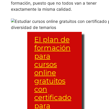
gratuitos con
formación, puesto que no todos van a tener
Univer
exactamente la misma calidad.
sidad
certificado
Politéc
para
nica de
Catalu
estudiantes
ña
El plan de
online en
formación
IE
Castilla-La
Univer
para
Mancha
sity
cursos
estudiar curso
Univer
online
sidad
de cursos
gratuitos
Politéc
gratuitos con
con
nica de
Valenci
certificado
certificado
a
para
para