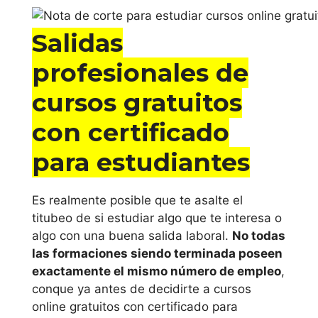
estudiar curso
Salidas
de cursos
profesionales de
gratuitos con
certificado
cursos gratuitos
para
con certificado
estudiantes
para estudiantes
online en
Cataluña
Es realmente posible que te asalte el
titubeo de si estudiar algo que te interesa o
estudiar curso de
algo con una buena salida laboral.
No todas
las formaciones siendo terminada poseen
cursos gratuitos
exactamente el mismo número de empleo
,
con certificado
conque ya antes de decidirte a cursos
para estudiantes
online gratuitos con certificado para