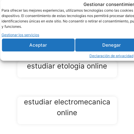
Alicante
Gestionar consentimie
Para ofrecer las mejores experiencias, utilizamos tecnologías como las cookies
estudiar curso
dispositivo. El consentimiento de estas tecnologías nos permitirá procesar da
identificaciones únicas en este sitio. No consentir o retirar el consentimiento, 
de cursos
y funciones.
estudiar fitoterapia online
Gestionar los servicios
gratuitos con
Aceptar
Denegar
certificado
Declaración de privacidad
para
estudiar etologia online
estudiantes
online en
Extremadura
estudiar electromecanica
estudiar curso
online
de cursos
gratuitos con