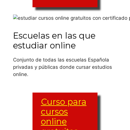
El grupo de
asignaturas varía de
Escuelas en las que
una escuela a otra,
al igual que las
estudiar online
materias varían
igual.
Conjunto de todas las escuelas Española
privadas y públicas donde cursar estudios
estudiar curso
online.
de cursos
gratuitos con
Curso para
certificado
cursos
para
online
estudiantes