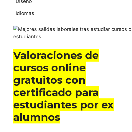
Diseño
estudiar curso de
Idiomas
cursos gratuitos
con certificado
para estudiantes
online en Vic
Valoraciones de
estudiar curso
cursos online
de cursos
gratuitos con
gratuitos con
certificado para
certificado
estudiantes por ex
para
estudiantes
alumnos
online en