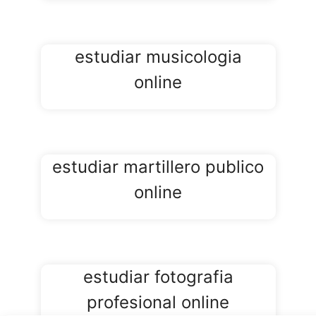
gratuitos con
certificado
estudiar musicologia
para
online
estudiantes
online en
Comunidad
estudiar martillero publico
Valenciana
online
estudiar curso de
cursos gratuitos
con certificado
estudiar fotografia
para estudiantes
online en
profesional online