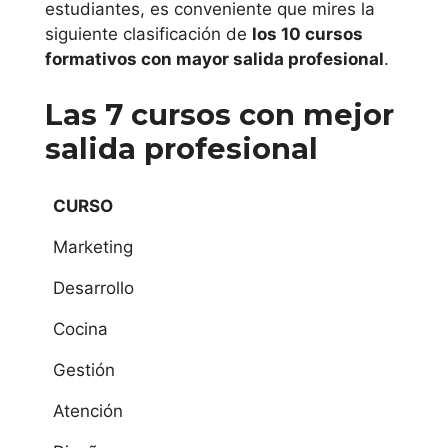
online en
estudiantes, es conveniente que mires la
Barcelona
siguiente clasificación de
los 10 cursos
formativos con mayor salida profesional
.
estudiar curso de
Las 7 cursos con mejor
cursos gratuitos
salida profesional
con certificado
para estudiantes
online en Girona
CURSO
Marketing
estudiar curso de
cursos gratuitos
Desarrollo
con certificado
Cocina
para estudiantes
Gestión
online en
Universitat de
Atención
Lleida