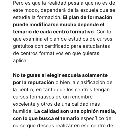
Pero es que la realidad pesa a que no es de
para
este modo, dependerá de la escuela que se
Univer
estudiantes
estudie la formación.
El plan de formación
sidad
puede modificarse mucho depende el
de
online en
temario de cada centro formativo
. Con lo
Navarr
Cantabria
que examina el plan de estudios de cursos
a
gratuitos con certificado para estudiantes
de centros formativos en que quieras
estudiar curso de
Univer
aplicar.
sidad
cursos gratuitos
Pompe
con certificado
No te guíes al elegir escuela solamente
u Fabra
para estudiantes
por la reputación
o bien la clasificación de
online en
la centro, en tanto que los centros tengan
Univer
cursos formativos de un renombre
Cantabria
sidad
excelente y otros de una calidad más
Carlos
humilde.
La calidad son una opinión media,
III de
estudiar curso
con lo que busca el temario
específico del
Madrid
de cursos
curso que deseas realizar en ese centro de