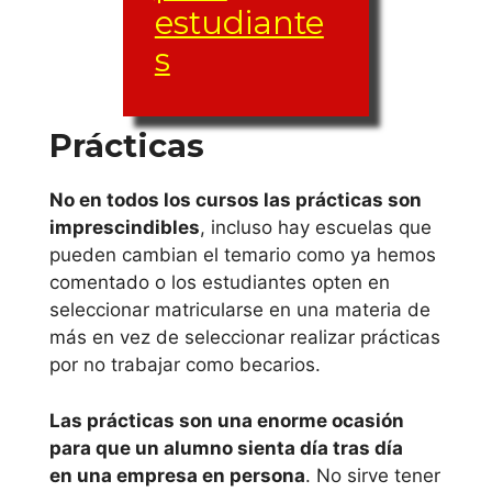
estudiante
estudiantes
s
online en
Castilla y
León
Prácticas
estudiar curso de
No en todos los cursos las prácticas son
imprescindibles
, incluso hay escuelas que
cursos gratuitos
pueden cambian el temario como ya hemos
con certificado
comentado o los estudiantes opten en
para estudiantes
seleccionar matricularse en una materia de
online en Burgos
más en vez de seleccionar realizar prácticas
por no trabajar como becarios.
estudiar curso de
cursos gratuitos
Las prácticas son una enorme ocasión
para que un alumno sienta día tras día
con certificado
en una empresa en persona
. No sirve tener
para estudiantes