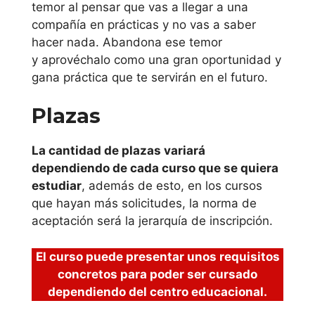
temor al pensar que vas a llegar a una
online en León
compañía en prácticas y no vas a saber
hacer nada. Abandona ese temor
estudiar curso de
y aprovéchalo como una gran oportunidad y
cursos gratuitos
gana práctica que te servirán en el futuro.
con certificado
Plazas
para estudiantes
online en
La cantidad de plazas variará
Salamanca
dependiendo de cada curso que se quiera
estudiar
, además de esto, en los cursos
estudiar curso de
que hayan más solicitudes, la norma de
cursos gratuitos
aceptación será la jerarquía de inscripción.
con certificado
para estudiantes
El curso puede presentar unos requisitos
concretos para poder ser cursado
online en
dependiendo del centro educacional.
Valladolid