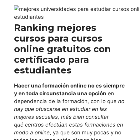
con certificado
para estudiantes
online en Huelva
Ranking mejores
cursos para cursos
estudiar curso de
cursos gratuitos
online gratuitos con
con certificado
certificado para
para estudiantes
estudiantes
online en Jaén
Hacer una formación online no es siempre
estudiar curso de
y en toda circunstancia una opción
en
cursos gratuitos
dependencia de la formación, con lo que
no
con certificado
hay que ofuscarse en estudiar en las
mejores escuelas, más bien consultar
para estudiantes
qué centros efectúan estas formaciones en
online en Málaga
modo a online
, ya que son muy pocas y no