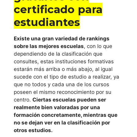
Cedesca
certificado para
cursos gratuitos
Euroinnova
UOC
con certificado
estudiantes
UCM
para estudiantes
online en
Existe una gran variedad de rankings
Córdoba
sobre las mejores escuelas
, con lo que
dependiendo de la clasificación que
estudiar curso de
consultes, estas instituciones formativas
cursos gratuitos
estarán más arriba o más abajo, al igual
sucede con el tipo de estudio a realizar, ya
con certificado
que no todos y cada una de los cursos
para estudiantes
poseen el mismo reconocimiento por su
online en
centro.
Ciertas escuelas pueden ser
Granada
realmente bien valoradas por una
formación concretamente, mientras que
estudiar curso de
no se dejan ver en la clasificación por
cursos gratuitos
otros estudios.