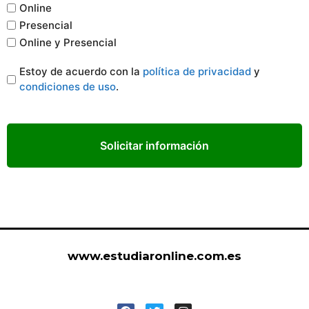
gratuitos con
Online
certificado
Presencial
Online y Presencial
para
estudiantes
Legal
Estoy de acuerdo con la
política de privacidad
y
condiciones de uso
.
*
online en Islas
Baleares
estudiar curso de
cursos gratuitos
con certificado
para estudiantes
online en las Illes
www.estudiaronline.com.es
Balears
estudiar curso