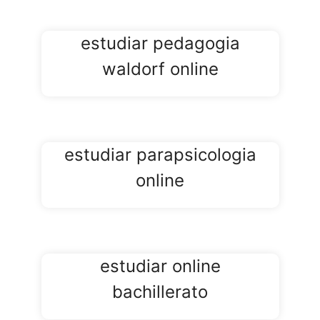
estudiantes
online en
estudiar pedagogia
Comunidad
waldorf online
Foral de
Navarra
estudiar curso de
estudiar parapsicologia
cursos gratuitos
online
con certificado
para estudiantes
online en
Navarra
estudiar online
estudiar curso
bachillerato
de cursos