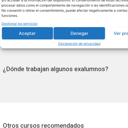
y/o acceder a la información del dispositivo. El consentimiento de estas tecnolo
Técnico/a de Soporte/Mantenimiento de
procesar datos como el comportamiento de navegación o las identificaciones úni
Sistemas XR.
No consentir o retirar el consentimiento, puede afectar negativamente a ciertas 
funciones.
Consultor/a de Tecnología Inmersiva.
Gestionar los servicios
Aceptar
Denegar
Ver pr
Declaración de privacidad
¿Dónde trabajan algunos exalumnos?
Otros cursos recomendados