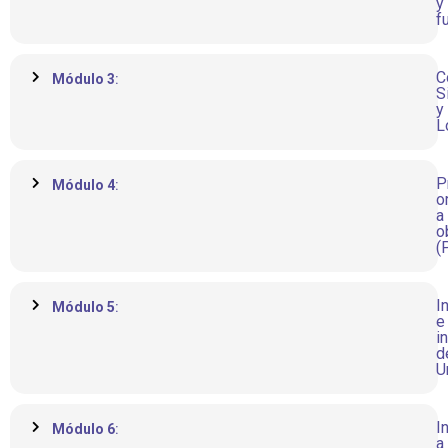
y
f
C
Módulo 3
:
S
y
L
P
Módulo 4
:
o
a
o
(
I
Módulo 5
:
e
i
d
U
I
Módulo 6
:
a