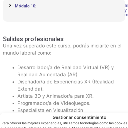
I
Módulo 10
:
y
m
Salidas profesionales
Una vez superado este curso, podrás iniciarte en el
mundo laboral como:
Desarrollador/a de Realidad Virtual (VR) y
Realidad Aumentada (AR).
Diseñador/a de Experiencias XR (Realidad
Extendida).
Artista 3D y Animador/a para XR.
Programador/a de Videojuegos.
Especialista en Visualización
Arquitectónica/Ingeniería.
Gestionar consentimiento
Para ofrecer las mejores experiencias, utilizamos tecnologías como las cookie
Desarrollador/a de Simulaciones y Formación.