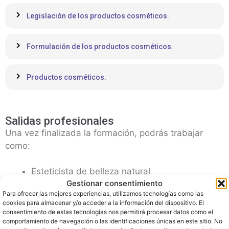
Legislación de los productos cosméticos.
Formulación de los productos cosméticos.
Productos cosméticos.
Salidas profesionales
Una vez finalizada la formación, podrás trabajar
como:
Esteticista de belleza natural
Gestionar consentimiento
Asesor de productos de belleza natural
Para ofrecer las mejores experiencias, utilizamos tecnologías como las
Cosmetólogo.
cookies para almacenar y/o acceder a la información del dispositivo. El
Esteticista en centros de estética y spa.
consentimiento de estas tecnologías nos permitirá procesar datos como el
comportamiento de navegación o las identificaciones únicas en este sitio. No
Trabajador/a en herboristerías,...