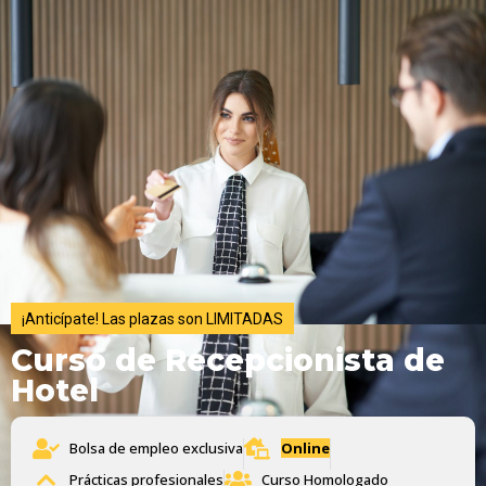
¡Anticípate! Las plazas son LIMITADAS
Curso de Recepcionista de
Hotel
Bolsa de empleo exclusiva
Online
Prácticas profesionales
Curso Homologado