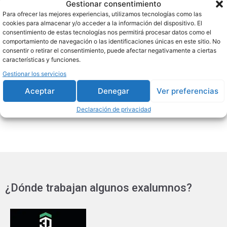
Gestionar consentimiento
propia de diseños.
Para ofrecer las mejores experiencias, utilizamos tecnologías como las
Soluciones y prototipos en varios sectores:
cookies para almacenar y/o acceder a la información del dispositivo. El
consentimiento de estas tecnologías nos permitirá procesar datos como el
piezas, herramientas, arreglos, etc.
comportamiento de navegación o las identificaciones únicas en este sitio. No
Impresión de tus propias joyas, mobiliario,
consentir o retirar el consentimiento, puede afectar negativamente a ciertas
complementos y moda.
características y funciones.
Trabajo por cuenta propia creando e
Gestionar los servicios
imprimiendo piezas para empresas y/o
Aceptar
Denegar
Ver preferencias
particulares.
Declaración de privacidad
¿Dónde trabajan algunos exalumnos?