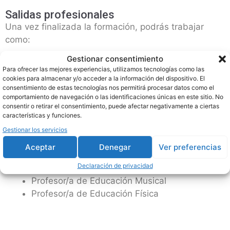
Salidas profesionales
Una vez finalizada la formación, podrás trabajar
como:
Gestionar consentimiento
Educador/a de Infancia
Para ofrecer las mejores experiencias, utilizamos tecnologías como las
Monitor/a de Actividades Infantiles
cookies para almacenar y/o acceder a la información del dispositivo. El
consentimiento de estas tecnologías nos permitirá procesar datos como el
Profesor/a de Guardería
comportamiento de navegación o las identificaciones únicas en este sitio. No
Animador/a Socioeducativo/a
consentir o retirar el consentimiento, puede afectar negativamente a ciertas
características y funciones.
Educador/a de Párvulos
Monitor/a de Educación Infantil
Gestionar los servicios
Monitor/a de Atletismo Infantil
Aceptar
Denegar
Ver preferencias
Técnico/a en Educación Infantil
Declaración de privacidad
Profesor/a de Educación Especial
Profesor/a de Educación Musical
Profesor/a de Educación Física