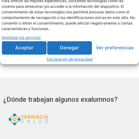
Para ofrecer las mejores experiencias, utilizamos tecnologías como las
Auxiliar de Farmacia.
cookies para almacenar y/o acceder a la información del dispositivo. El
consentimiento de estas tecnologías nos permitirá procesar datos como el
Parafarmacia.
comportamiento de navegación o las identificaciones únicas en este sitio. No
Asistente en Clínicas y Hospitales.
consentir o retirar el consentimiento, puede afectar negativamente a ciertas
Promoción y Ventas de Productos
características y funciones.
Farmacéuticos y Parafarmacéuticos.
Gestionar los servicios
Distribución y Almacenes Farmacéuticos.
Aceptar
Denegar
Ver preferencias
Declaración de privacidad
¿Dónde trabajan algunos exalumnos?