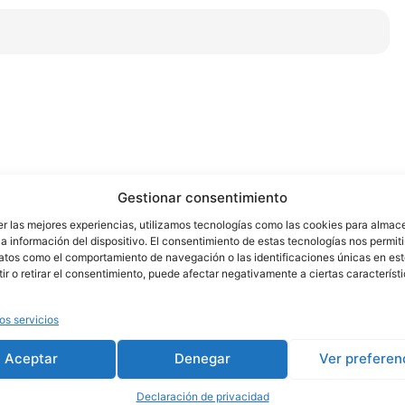
 trabajar en lugares como:
Gestionar consentimiento
er las mejores experiencias, utilizamos tecnologías como las cookies para almac
icular, en casas.
a información del dispositivo. El consentimiento de estas tecnologías nos permiti
atos como el comportamiento de navegación o las identificaciones únicas en este
r o retirar el consentimiento, puede afectar negativamente a ciertas característ
 centros comunitarios, clubes, entre otros.
ersonales.
os servicios
asa o local.
Aceptar
Denegar
Ver preferen
Declaración de privacidad