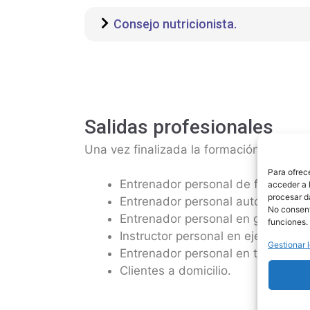
Consejo nutricionista.
Salidas profesionales
Una vez finalizada la formación, podrás
Para ofrec
Entrenador personal de forma part
acceder a l
procesar d
Entrenador personal autónomo.
No consenti
Entrenador personal en gimnasios,
funciones.
Instructor personal en ejercicios p
Gestionar l
Entrenador personal en tu propia c
Clientes a domicilio.