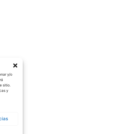
enar y/o
rá
 sitio.
icas y
cias