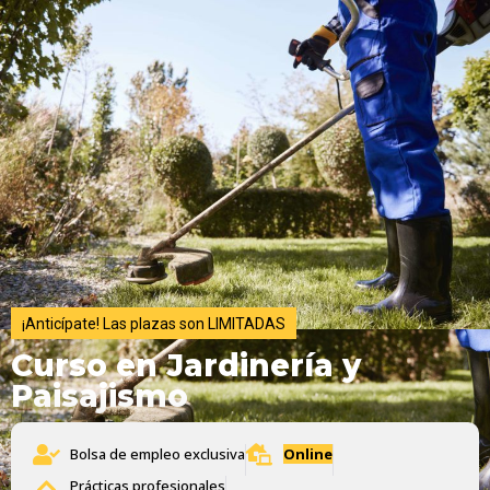
¡Anticípate! Las plazas son LIMITADAS
Curso en Jardinería y
Paisajismo
Bolsa de empleo exclusiva
Online
Prácticas profesionales