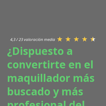
★
★
★
★
★
4,3 / 23 valoración media
¿Dispuesto a
convertirte en el
maquillador más
buscado y más
profesional del