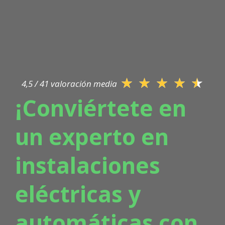
★
★
★
★
★
4,5 / 41 valoración media
¡Conviértete en
un experto en
instalaciones
eléctricas y
automáticas con