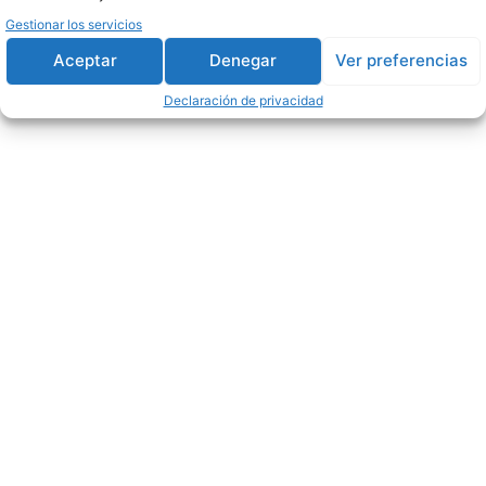
Manejo y tratamiento del
Gestionar los servicios
dolor
Aceptar
Denegar
Ver preferencias
Declaración de privacidad