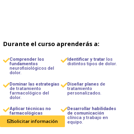
Durante el curso aprenderás a:
Comprender los
Identificar y tratar
los
fundamentos
distintos tipos de dolor.
neurofisiológicos del
dolor.
Dominar las estrategias
Diseñar planes
de
de tratamiento
tratamiento
farmacológico del
personalizados.
dolor.
Aplicar técnicas no
Desarrollar habilidades
farmacológicas
de comunicación
basadas en la
clínica y trabajo en
Solicitar información
evidencia.
equipo.