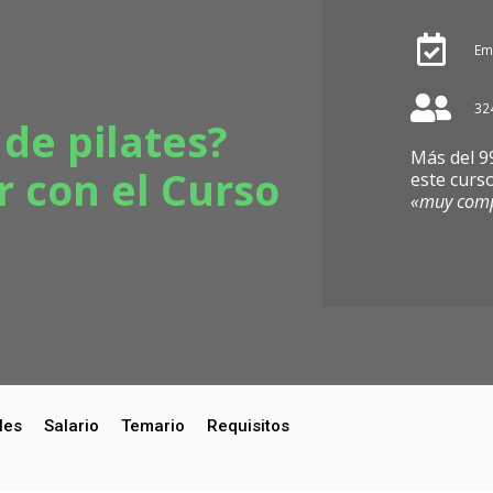
Em
32
 de pilates?
Más del 9
r con el Curso
este curs
«muy comp
les
Salario
Temario
Requisitos