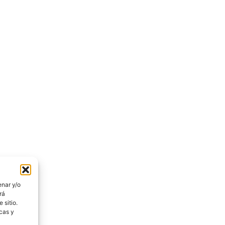
enar y/o
rá
 sitio.
icas y