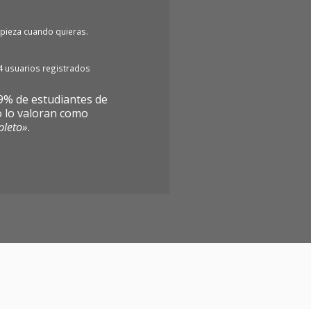
pieza cuando quieras.
4 usuarios registrados
9% de estudiantes de
o lo valoran como
leto»
.