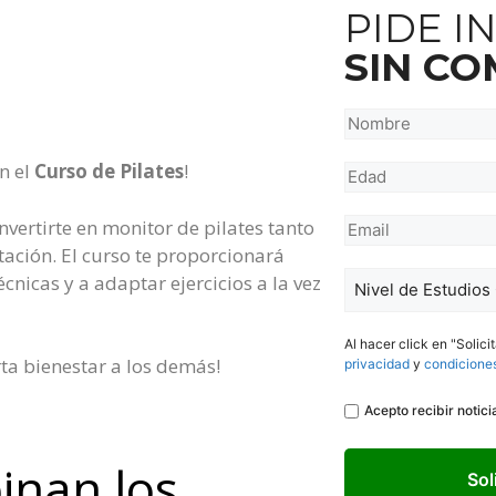
PIDE 
SIN C
Nombre
*
n el
Curso de Pilates
!
Número
*
nvertirte en monitor de pilates tanto
Email
tación. El curso te proporcionará
*
Nivel
cnicas y a adaptar ejercicios a la vez
de
Estudios
Al hacer click en "Solici
*
ta bienestar a los demás!
privacidad
y
condicione
Legal
Acepto recibir notic
inan los