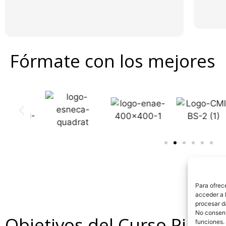
Fórmate con los mejores
Para ofrec
acceder a l
procesar d
No consenti
Objetivos del Curso Pilates
funciones.