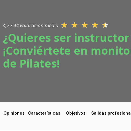
★
★
★
★
★
4,7 / 44 valoración media
¿Quieres ser instructor
¡Conviértete en monito
de Pilates!
Opiniones
Características
Objetivos
Salidas profesiona