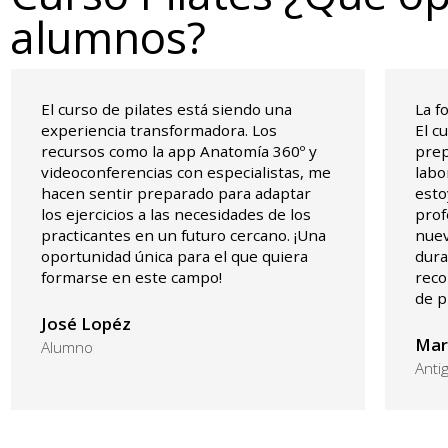
alumnos?
El curso de pilates está siendo una
La f
experiencia transformadora. Los
El c
recursos como la app Anatomía 360º y
prep
videoconferencias con especialistas, me
labo
hacen sentir preparado para adaptar
esto
los ejercicios a las necesidades de los
prof
practicantes en un futuro cercano. ¡Una
nuev
oportunidad única para el que quiera
dura
formarse en este campo!
reco
de p
José Lopéz
Mar
Alumno
Anti