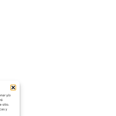
enar y/o
rá
 sitio.
icas y