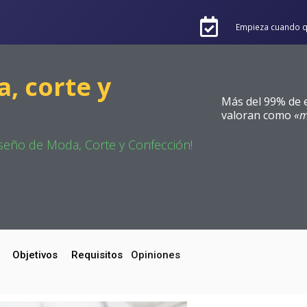
Empieza cuando q
, corte y
Más del 99% de e
valoran como
«m
Diseño de Moda, Corte y Confección!
Objetivos
Requisitos
Opiniones