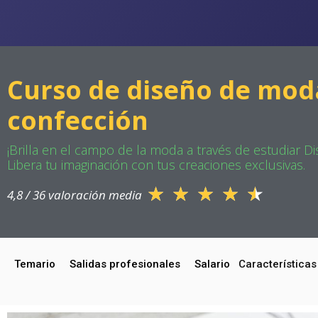
Curso de diseño de moda
confección
¡Brilla en el campo de la moda a través de estudiar 
Libera tu imaginación con tus creaciones exclusivas.
★
★
★
★
★
4,8 / 36 valoración media
Temario
Salidas profesionales
Salario
Características