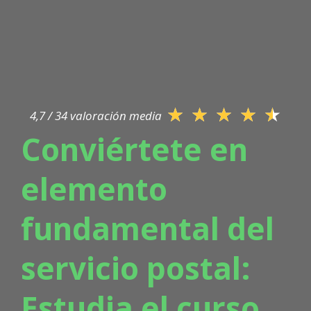
★
★
★
★
★
4,7 / 34 valoración media
Conviértete en
elemento
fundamental del
servicio postal:
Estudia el curso