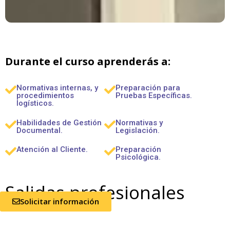
Durante el curso aprenderás a:
Normativas internas, y
Preparación para
procedimientos
Pruebas Específicas.
logísticos.
Habilidades de Gestión
Normativas y
Documental.
Legislación.
Atención al Cliente.
Preparación
Psicológica.
Salidas profesionales
Solicitar información
Una vez finalizada la formación, podrás trabajar de: