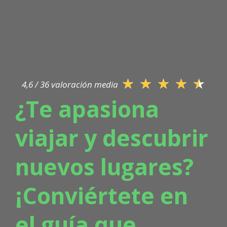
★
★
★
★
★
4,6 / 36 valoración media
¿Te apasiona
viajar y descubrir
nuevos lugares?
¡Conviértete en
el guía que