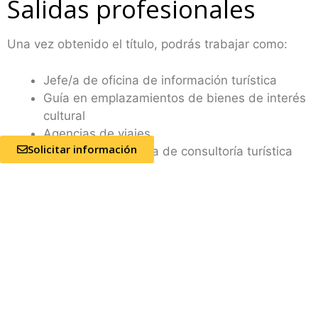
Salidas profesionales
Una vez obtenido el título, podrás trabajar como:
Jefe/a de oficina de información turística
Guía en emplazamientos de bienes de interés
cultural
Agencias de viajes
Solicitar información
Técnico de empresa de consultoría turística
Jefe de Oficinas de Información
Asistente en terminales (estaciones, puertos,
aeropuertos)
Encargado/a de facturación en terminales de
transporte
Salario medio