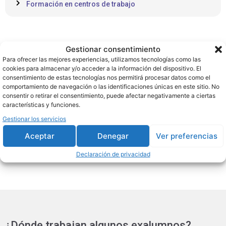
Formación en centros de trabajo
Salidas profesionales
Gestionar consentimiento
Al finalizar el curso, podrás trabajar en sitios como:
Para ofrecer las mejores experiencias, utilizamos tecnologías como las
cookies para almacenar y/o acceder a la información del dispositivo. El
consentimiento de estas tecnologías nos permitirá procesar datos como el
Educador/a infantil en centros públicos y
comportamiento de navegación o las identificaciones únicas en este sitio. No
consentir o retirar el consentimiento, puede afectar negativamente a ciertas
privados.
características y funciones.
Técnico/a de atención a la infancia.
Gestionar los servicios
Monitor/a de actividades infantiles.
Educador/a en centros de atención a menores.
Aceptar
Denegar
Ver preferencias
Declaración de privacidad
¿Dónde trabajan algunos exalumnos?