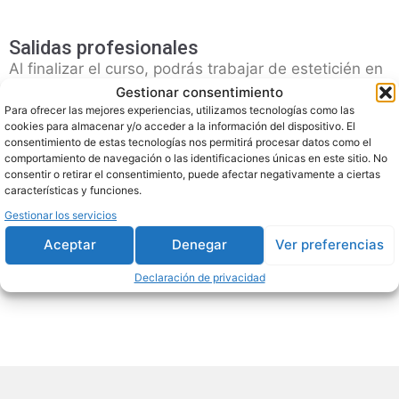
Salidas profesionales
Al finalizar el curso, podrás trabajar de esteticién en
distintos tipos de clínicas como:
Gestionar consentimiento
Para ofrecer las mejores experiencias, utilizamos tecnologías como las
cookies para almacenar y/o acceder a la información del dispositivo. El
Centros estéticos, médico-estéticos y clínicas
consentimiento de estas tecnologías nos permitirá procesar datos como el
estéticas.
comportamiento de navegación o las identificaciones únicas en este sitio. No
consentir o retirar el consentimiento, puede afectar negativamente a ciertas
Ambulatorios y hospitales.
características y funciones.
Consultas privadas.
Gestionar los servicios
Centros de nutrición.
Aceptar
Denegar
Ver preferencias
Centros dermatológicos.
Spas y balnearios.
Declaración de privacidad