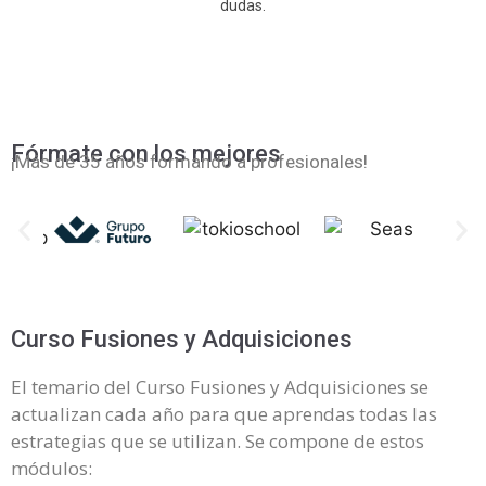
dudas.
Fórmate con los mejores
¡Más de 35 años formando a profesionales!
Curso Fusiones y Adquisiciones
El temario del Curso Fusiones y Adquisiciones se
actualizan cada año para que aprendas todas las
estrategias que se utilizan. Se compone de estos
módulos: